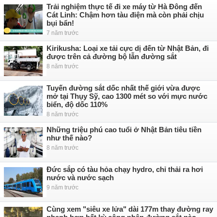
Trải nghiệm thực tế đi xe máy từ Hà Đông đến
Cát Linh: Chậm hơn tàu điện mà còn phải chịu
bụi bẩn!
7 năm trước
Kirikusha: Loại xe tải cực dị đến từ Nhật Bản, đi
được trên cả đường bộ lẫn đường sắt
8 năm trước
Tuyến đường sắt dốc nhất thế giới vừa được
mở tại Thụy Sỹ, cao 1300 mét so với mực nước
biển, độ dốc 110%
8 năm trước
Những triệu phú cao tuổi ở Nhật Bản tiêu tiền
như thế nào?
8 năm trước
Đức sắp có tàu hỏa chạy hydro, chỉ thải ra hơi
nước và nước sạch
9 năm trước
Cùng xem "siêu xe lửa" dài 177m thay đường ray