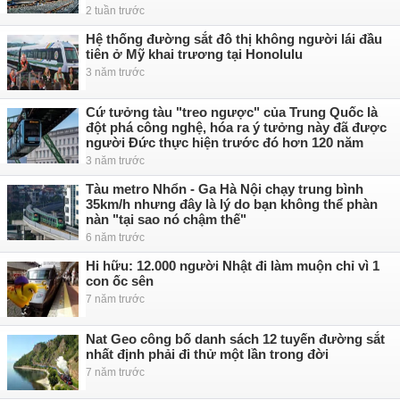
2 tuần trước
Hệ thống đường sắt đô thị không người lái đầu
tiên ở Mỹ khai trương tại Honolulu
3 năm trước
Cứ tưởng tàu "treo ngược" của Trung Quốc là
đột phá công nghệ, hóa ra ý tưởng này đã được
người Đức thực hiện trước đó hơn 120 năm
3 năm trước
Tàu metro Nhổn - Ga Hà Nội chạy trung bình
35km/h nhưng đây là lý do bạn không thể phàn
nàn "tại sao nó chậm thế"
6 năm trước
Hi hữu: 12.000 người Nhật đi làm muộn chỉ vì 1
con ốc sên
7 năm trước
Nat Geo công bố danh sách 12 tuyến đường sắt
nhất định phải đi thử một lần trong đời
7 năm trước