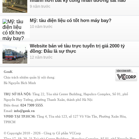
nhanh hơn bất kỳ công nhân đường sắt nào
9 năm trước
Mỹ: tàu điện liệu có tốt hơn máy bay?
10 năm trước
Website bán vé tàu trực tuyến trị giá 2000 tỷ
đồng: Đâu là sự thực
12 năm trước
GenK
Chịu trách nhiệm quản lý nội dung:
Bà Nguyễn Bích Minh
TRỤ SỞ HÀ NỘI:
Tầng 22, Tòa nhà Center Building, Hapulico Complex, Số 01, phố
Nguyễn Huy Tưởng, phường Thanh Xuân, thành phố Hà Nội
Điện thoại:
024 7309 5555
.
Email:
info@genk.vn
VPĐD TẠI TP.HCM:
Tầng 4, Tòa nhà 123, số 127 Võ Văn Tần, Phường Xuân Hòa,
TPHCM
© Copyright 2010 - 2026 - Công ty Cổ phần VCCorp
Tầng 17, 19, 20, 21 Toà nhà Center Building - Hapulico Complex, Số 01, phố Nguyễn Huy