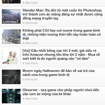
8 năm trước
Slender Man: Ra đời từ một cuộc thi Photoshop,
trở thành cơn ác mộng đáng sợ nhất được cộng
đồng mạng truyền tay
8 năm trước
Không phải CGI hay cut-scene trong game kinh
dị, những hiện tượng thời tiết này hoàn toàn có
thật
8 năm trước
[Vui] Gấu nhồi bông cao tới 2 mét, giá siêu rẻ
trên Amazon nhưng tồn kho tới 2 năm - Mua về
mới biết là do người quảng cáo "có tâm"
8 năm trước
Mượn ngày Halloween để bàn về vai trò của
cánh cửa trong game kinh dị
8 năm trước
Observer - tựa game cho phép người chơi tiến
vào cơn ác mộng của kẻ khác
8 năm trước