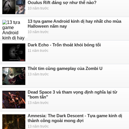
Oculus Rift đáng sợ như thế nào?
10 năm trước
13 tựa game Android kinh dị hay nhất cho mùa
Halloween năm nay
10 năm trước
Dark Echo - Trốn thoát khỏi bóng tối
11 năm trước
Thót tim cùng gameplay của Zombi U
13 năm trước
Dead Space 3 và tham vọng định nghĩa lại từ
"bom tấn"
13 năm trước
Amnesia: The Dark Descent - Tựa game kinh dị
thành công ngoài mong đợi
13 năm trước