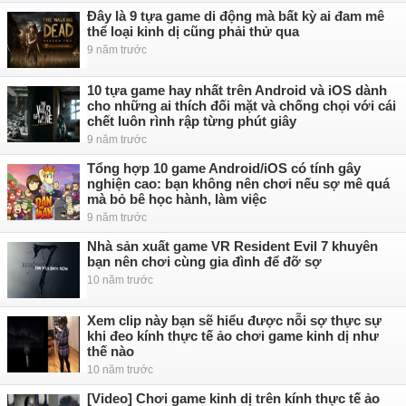
Đây là 9 tựa game di động mà bất kỳ ai đam mê
thể loại kinh dị cũng phải thử qua
9 năm trước
10 tựa game hay nhất trên Android và iOS dành
cho những ai thích đối mặt và chống chọi với cái
chết luôn rình rập từng phút giây
9 năm trước
Tổng hợp 10 game Android/iOS có tính gây
nghiện cao: bạn không nên chơi nếu sợ mê quá
mà bỏ bê học hành, làm việc
9 năm trước
Nhà sản xuất game VR Resident Evil 7 khuyên
bạn nên chơi cùng gia đình để đỡ sợ
10 năm trước
Xem clip này bạn sẽ hiểu được nỗi sợ thực sự
khi đeo kính thực tế ảo chơi game kinh dị như
thế nào
10 năm trước
[Video] Chơi game kinh dị trên kính thực tế ảo