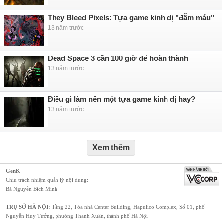
They Bleed Pixels: Tựa game kinh dị "đẫm máu"
13 năm trước
Dead Space 3 cần 100 giờ để hoàn thành
13 năm trước
Điều gì làm nên một tựa game kinh dị hay?
13 năm trước
Xem thêm
GenK
Chịu trách nhiệm quản lý nội dung:
Bà Nguyễn Bích Minh
TRỤ SỞ HÀ NỘI:
Tầng 22, Tòa nhà Center Building, Hapulico Complex, Số 01, phố
Nguyễn Huy Tưởng, phường Thanh Xuân, thành phố Hà Nội