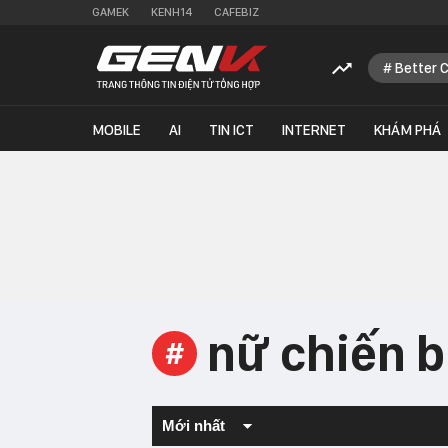
GAMEK
KENH14
CAFEBIZ
Better 
MOBILE
AI
TIN ICT
INTERNET
KHÁM PHÁ
nữ chiến b
#
Mới nhất