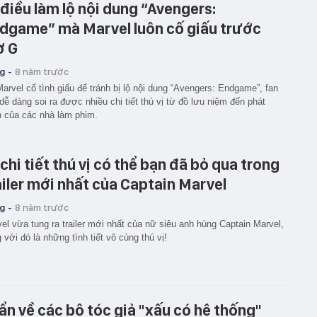
 điều làm lộ nội dung “Avengers:
dgame” mà Marvel luôn cố giấu trước
ờ G
g -
8 năm trước
arvel cố tình giấu để tránh bị lộ nội dung “Avengers: Endgame”, fan
dễ dàng soi ra được nhiều chi tiết thú vị từ đồ lưu niệm đến phát
 của các nhà làm phim.
 chi tiết thú vị có thể bạn đã bỏ qua trong
ailer mới nhất của Captain Marvel
g -
8 năm trước
el vừa tung ra trailer mới nhất của nữ siêu anh hùng Captain Marvel,
 với đó là những tình tiết vô cùng thú vị!
 ẩn về các bộ tóc giả "xấu có hệ thống"