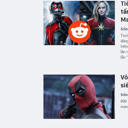
Ti
tấ
Ma
Sốn
Trướ
đăng
Infi
lần 
lẫn 
Vô
si
Sốn
899 
man 