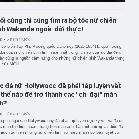
ối cùng thì cũng tìm ra bộ tộc nữ chiến
nh Wakanda ngoài đời thực!
g -
5 năm trước
 bờ biển Tây Phi, Vương quốc Dahomey (1625-1894) là quê hương
đội quân nữ chiến binh tinh nhuệ nhất trong lịch sử của lục địa đen,
ây cũng là nguồn cảm hứng cho những nữ chiến binh Wakanda trong
m của MCU.
c đả nữ Hollywood đã phải tập luyện vất
 thế nào để trở thành các "chị đại" màn
h?
g -
7 năm trước
g nữ ngôi sao Hollywood này đã phải tập luyện cực kỳ vất vả để có
 màn thể hiện hoành tráng trên màn ảnh, hầu hết những vai diễn đó
muốn tái hiện những nữ chiến binh với sức mạnh cơ bắp tuyệt vời.