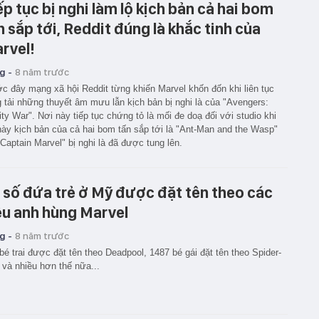
ếp tục bị nghi làm lộ kịch bản cả hai bom
n sắp tới, Reddit đúng là khắc tinh của
rvel!
g -
8 năm trước
c đây mạng xã hội Reddit từng khiến Marvel khốn đốn khi liên tục
 tải những thuyết âm mưu lẫn kịch bản bị nghi là của "Avengers:
nity War". Nơi này tiếp tục chứng tỏ là mối đe doạ đối với studio khi
này kịch bản của cả hai bom tấn sắp tới là "Ant-Man and the Wasp"
"Captain Marvel" bị nghi là đã được tung lên.
 số đứa trẻ ở Mỹ được đặt tên theo các
êu anh hùng Marvel
g -
8 năm trước
bé trai được đặt tên theo Deadpool, 1487 bé gái đặt tên theo Spider-
và nhiều hơn thế nữa...