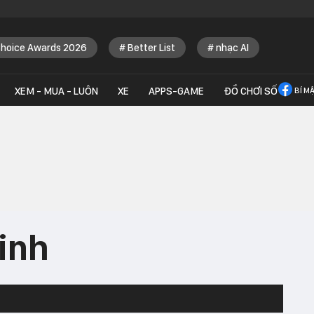
Choice Awards 2026
Better List
nhạc AI
XEM - MUA - LUÔN
XE
APPS-GAME
ĐỒ CHƠI SỐ
BÍ M
inh