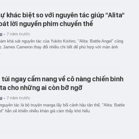
sự khác biệt so với nguyên tác giúp "Alita"
oát lời nguyền phim chuyển thể
g -
7 năm trước
ám khá sát nguyên tác của Yukito Kishiro, "Alita: Battle Angel" cũng
 James Cameron thay đổi nhiều chi tiết để phù hợp với màn ảnh
.
 túi ngay cẩm nang về cô nàng chiến binh
ita cho những ai còn bỡ ngỡ
g -
7 năm trước
nguyên tác là bộ truyện manga lấy bối cảnh hậu tận thế, "Alita: Battle
l" hẳn sẽ khiến nhiều khán giả cảm thấy khó hiểu.