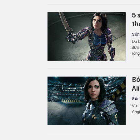
5 
th
Sốn
Dù b
được
rộng
Bỏ
Al
Sốn
Với 
Ange