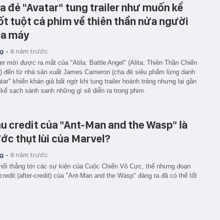
a đẻ "Avatar" tung trailer như muốn kể
ốt tuột cả phim về thiên thần nửa người
a máy
g -
8 năm trước
ler mới được ra mắt của "Atila: Battle Angel" (Alita: Thiên Thần Chiến
) đến từ nhà sản xuất James Cameron (cha đẻ siêu phẩm lừng danh
tar" khiến khán giả bất ngờ khi tung trailer hoành tráng nhưng lại gần
kể sạch sành sanh những gì sẽ diễn ra trong phim.
u credit của "Ant-Man and the Wasp" là
ớc thụt lùi của Marvel?
g -
8 năm trước
nối thẳng tới các sự kiện của Cuộc Chiến Vô Cực, thế nhưng đoạn
credit (after-credit) của "Ant-Man and the Wasp" đáng ra đã có thể tốt
.