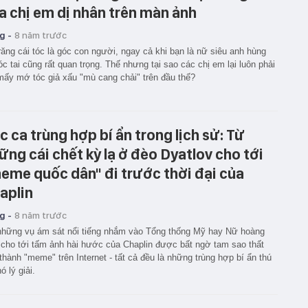
a chị em dị nhân trên màn ảnh
g -
8 năm trước
răng cái tóc là góc con người, ngay cả khi bạn là nữ siêu anh hùng
tóc tai cũng rất quan trọng. Thế nhưng tại sao các chị em lại luôn phải
mấy mớ tóc giả xấu "mù cang chải" trên đầu thế?
c ca trùng hợp bí ẩn trong lịch sử: Từ
ững cái chết kỳ lạ ở đèo Dyatlov cho tới
eme quốc dân" đi trước thời đại của
aplin
g -
8 năm trước
hững vụ ám sát nổi tiếng nhắm vào Tổng thống Mỹ hay Nữ hoàng
cho tới tấm ảnh hài hước của Chaplin được bất ngờ tam sao thất
thành "meme" trên Internet - tất cả đều là những trùng hợp bí ẩn thú
ó lý giải.