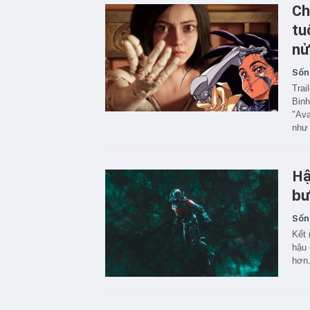
Ch
tu
nử
Sốn
Trai
Binh
"Ava
như 
Hậ
bư
Sốn
Kết 
hậu 
hơn