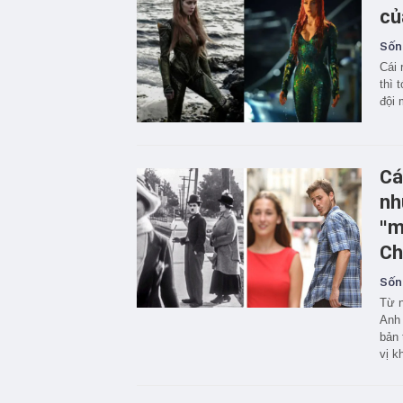
củ
Sốn
Cái 
thì 
đội 
Cá
nh
"m
Ch
Sốn
Từ n
Anh 
bản 
vị kh