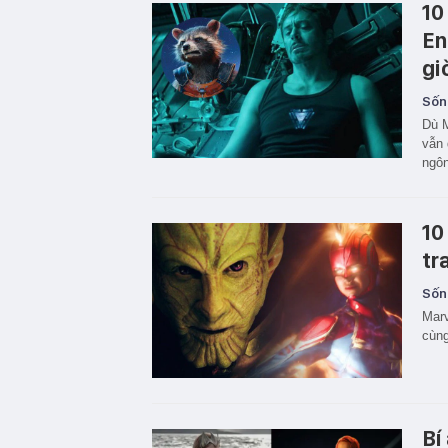
10
En
gi
Sốn
Dù M
vẫn 
ngôn
10
tr
Sốn
Marv
cùng
Bí