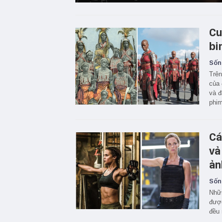
Cu
bi
Sốn
Trên
của 
và đ
phi
Cá
vả
ản
Sốn
Nhữn
được
đều 