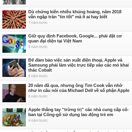
Dù chứng kiến nhiều khủng hoảng, năm 2018
vẫn ngập tràn "tin tốt" mà ít ai hay biết
7 năm trước
Giữ quy định Facebook, Google... phải đặt cơ
quan đại diện tại Việt Nam
8 năm trước
Để đảm bảo việc sản xuất điện thoại, Apple và
Samsung phải làm việc trực tiếp vào các mỏ khai
thác Cobalt
8 năm trước
20 năm đã qua, nhưng ông Tim Cook vẫn nhớ
như in câu nói của Michael Dell về số phận Apple
8 năm trước
Apple thẳng tay “trừng trị” các nhà cung cấp cô-
ban tại Công-gô sử dụng lao động trẻ em
9 năm trước