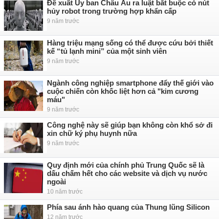
Đề xuất Ủy ban Châu Âu ra luật bắt buộc có nút
hủy robot trong trường hợp khẩn cấp
9 năm trước
Hàng triệu mạng sống có thể được cứu bởi thiết
kế “tủ lạnh mini” của một sinh viên
9 năm trước
Ngành công nghiệp smartphone đẩy thế giới vào
cuộc chiến còn khốc liệt hơn cả "kim cương
máu"
9 năm trước
Công nghệ này sẽ giúp bạn không còn khổ sở đi
xin chữ ký phụ huynh nữa
9 năm trước
Quy định mới của chính phủ Trung Quốc sẽ là
dấu chấm hết cho các website và dịch vụ nước
ngoài
10 năm trước
Phía sau ánh hào quang của Thung lũng Silicon
12 năm trước