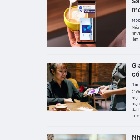
Sa
mớ
Mobi
Nếu 
nhữn
làm 
Gi
có
Tin 
Cuộc
mọi 
mạnh
dành
lạ v
Nh