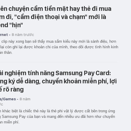
ên chuyện cầm tiền mặt hay thẻ đi mua
m đi, "cầm điện thoại và chạm" mới là
end "hịn"
rnet -
8 năm trước
clip này xong bạn sẽ thấy mua sắm kiểu này mới là sành điệu, hơn
lại còn ghi lại được khoản chi của mình, theo dõi được tình hình kinh
ản thân.
ải nghiệm tính năng Samsung Pay Card:
ng ký dễ dàng, chuyển khoản miễn phí, lợi
ế rõ ràng
s/Games -
8 năm
ớc
 khác biệt là chiếc thẻ này là thẻ phi vật lý được cất bên trong ứng
g Samsung Pay của bạn và mang đến nhiều ưu đãi hơn như chuyển
n miễn phí.