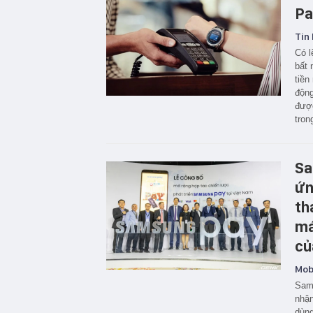
Pa
Tin 
Có l
bất 
tiền
động
được
tron
Sa
ứn
th
má
củ
Mobi
Sams
nhận
dùng