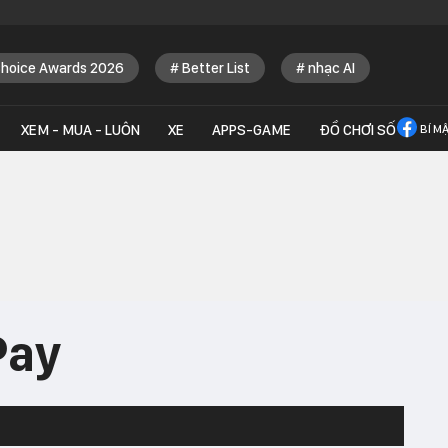
Choice Awards 2026
Better List
nhạc AI
XEM - MUA - LUÔN
XE
APPS-GAME
ĐỒ CHƠI SỐ
BÍ M
Pay