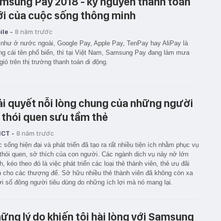
msung Pay 2018 - kỷ nguyên thanh toán
i của cuộc sống thông minh
le -
8 năm trước
như ở nước ngoài, Google Pay, Apple Pay, TenPay hay AliPay là
g cái tên phổ biến, thì tại Việt Nam, Samsung Pay đang làm mưa
gió trên thị trường thanh toán di động.
ải quyết nỗi lòng chung của những người
 thói quen sưu tầm thẻ
ICT -
8 năm trước
 sống hiện đại và phát triển đã tạo ra rất nhiều tiện ích nhằm phục vụ
thói quen, sở thích của con người. Các ngành dịch vụ nảy nở lớn
, kéo theo đó là việc phát triển các loại thẻ thành viên, thẻ ưu đãi
 cho các thượng đế. Sở hữu nhiều thẻ thành viên đã không còn xa
ới số đông người tiêu dùng do những ích lợi mà nó mang lại.
ững lý do khiến tôi hài lòng với Samsung