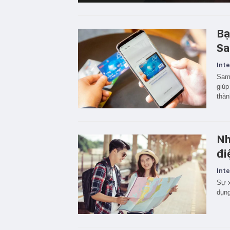
Bạ
Sa
Inte
Sams
giúp
thàn
Nh
đi
Inte
Sự x
dụng