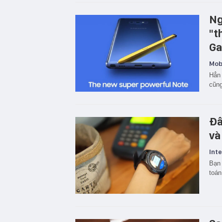
Ng
"t
Ga
Mobi
Hẳn 
cũn
Đâ
và
Inte
Bạn 
toán