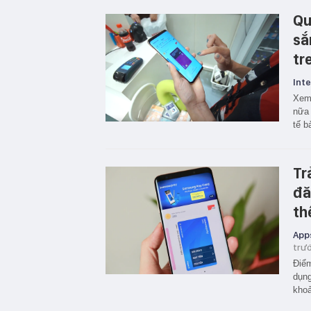
Qu
sắ
tr
Inte
Xem 
nữa 
tế b
Tr
đă
th
App
trư
Điểm
dụn
khoả