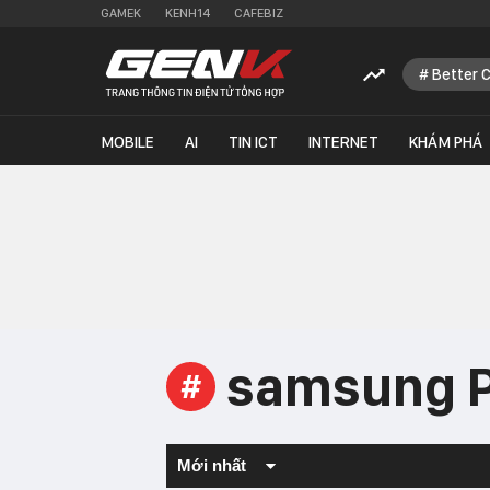
GAMEK
KENH14
CAFEBIZ
Better 
MOBILE
AI
TIN ICT
INTERNET
KHÁM PHÁ
samsung 
#
Mới nhất