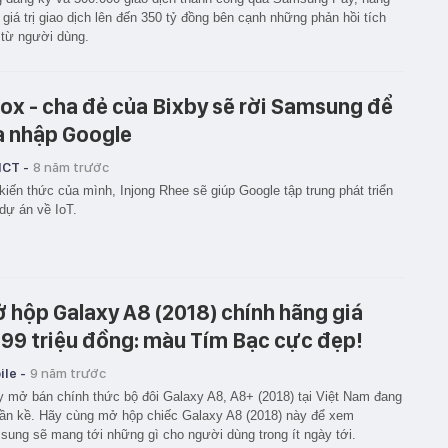
 giá trị giao dịch lên đến 350 tỷ đồng bên cạnh những phản hồi tích
từ người dùng.
ox - cha đẻ của Bixby sẽ rời Samsung để
a nhập Google
ICT -
8 năm trước
kiến thức của mình, Injong Rhee sẽ giúp Google tập trung phát triển
dự án về IoT.
 hộp Galaxy A8 (2018) chính hãng giá
,99 triệu đồng: màu Tím Bạc cực đẹp!
le -
9 năm trước
 mở bán chính thức bộ đôi Galaxy A8, A8+ (2018) tại Việt Nam đang
ần kề. Hãy cùng mở hộp chiếc Galaxy A8 (2018) này để xem
ung sẽ mang tới những gì cho người dùng trong ít ngày tới.