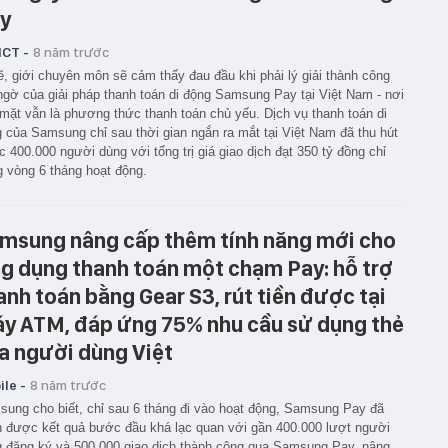
y
ICT -
8 năm trước
ẽ, giới chuyên môn sẽ cảm thấy đau đầu khi phải lý giải thành công
ngờ của giải pháp thanh toán di động Samsung Pay tại Việt Nam - nơi
 mặt vẫn là phương thức thanh toán chủ yếu. Dịch vụ thanh toán di
 của Samsung chỉ sau thời gian ngắn ra mắt tại Việt Nam đã thu hút
 400.000 người dùng với tổng trị giá giao dịch đạt 350 tỷ đồng chỉ
g vòng 6 tháng hoạt động.
msung nâng cấp thêm tính năng mới cho
g dụng thanh toán một chạm Pay: hỗ trợ
anh toán bằng Gear S3, rút tiền được tại
y ATM, đáp ứng 75% nhu cầu sử dụng thẻ
a người dùng Việt
le -
8 năm trước
ung cho biết, chỉ sau 6 tháng đi vào hoạt động, Samsung Pay đã
 được kết quả bước đầu khá lạc quan với gần 400.000 lượt người
 đăng ký và 500.000 giao dịch thành công qua Samsung Pay, nâng