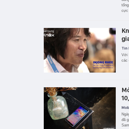
tổng
cực 
Kn
gi
Tin 
Với 
các 
Mở
10
Mobi
Ngày
đã g
Sams