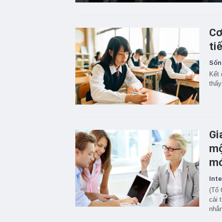
Cơ
ti
Sốn
Kết 
thấy
Gi
mộ
mớ
Inte
(Tổ 
cải 
nhắn