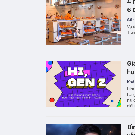
4 
6 
Sốn
Vụ á
Tru
Gi
họ
Khá
Lớn 
hằng
hai 
giải
Bì