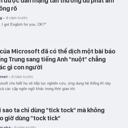
n được dân mạng tán thưởng dù phát âm
ông rõ
g -
8 năm trước
 I got English for you, OK?"
 của Microsoft đã có thể dịch một bài báo
ếng Trung sang tiếng Anh "nuột" chẳng
ác gì con người
rnet -
8 năm trước
osoft cho biết họ sẽ tiếp tục nghiên cứu, ứng dụng hệ thống AI này
cả các cặp ngôn ngữ khác trong thời gian tới.
i sao ta chỉ dùng "tick tock" mà không
o giờ dùng "tock tick"
m phá -
9 năm trước