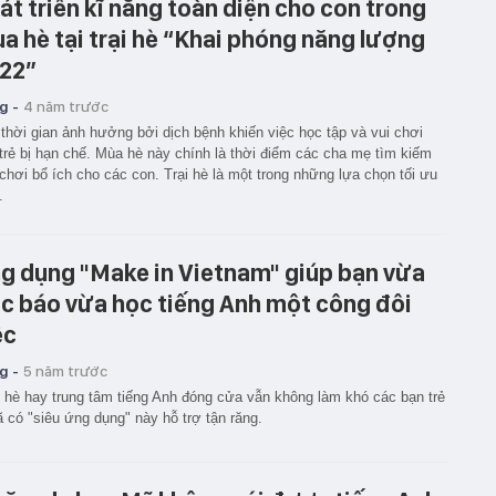
át triển kĩ năng toàn diện cho con trong
a hè tại trại hè “Khai phóng năng lượng
22”
g -
4 năm trước
thời gian ảnh hưởng bởi dịch bệnh khiến việc học tập và vui chơi
trẻ bị hạn chế. Mùa hè này chính là thời điểm các cha mẹ tìm kiếm
chơi bổ ích cho các con. Trại hè là một trong những lựa chọn tối ưu
.
g dụng "Make in Vietnam" giúp bạn vừa
c báo vừa học tiếng Anh một công đôi
ệc
g -
5 năm trước
 hè hay trung tâm tiếng Anh đóng cửa vẫn không làm khó các bạn trẻ
ã có "siêu ứng dụng" này hỗ trợ tận răng.