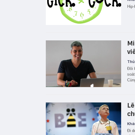
Hip-
Mi
vi
Thủ
Đôi 
soát
Cùng
Lẽ
ch
Khá
Đi d