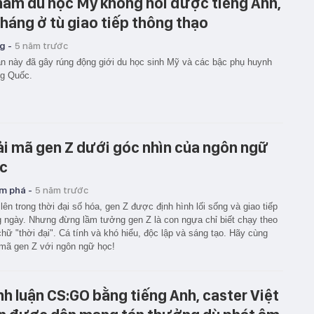
năm du học Mỹ không nói được tiếng Anh,
tháng ở tù giao tiếp thông thạo
g -
5 năm trước
n này đã gây rúng động giới du học sinh Mỹ và các bậc phụ huynh
ng Quốc.
ải mã gen Z dưới góc nhìn của ngôn ngữ
c
m phá -
5 năm trước
lên trong thời đại số hóa, gen Z được định hình lối sống và giao tiếp
 ngày. Nhưng đừng lầm tưởng gen Z là con ngựa chỉ biết chạy theo
chữ "thời đại". Cá tính và khó hiểu, độc lập và sáng tạo. Hãy cùng
 mã gen Z với ngôn ngữ học!
nh luận CS:GO bằng tiếng Anh, caster Việt