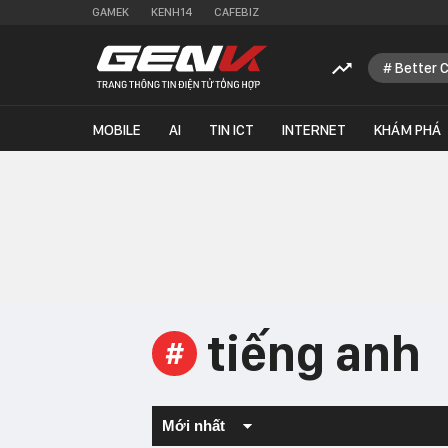
GAMEK
KENH14
CAFEBIZ
Better 
MOBILE
AI
TIN ICT
INTERNET
KHÁM PHÁ
tiếng anh
#
Mới nhất