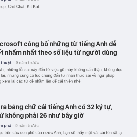
hop, Chit-Chat, Kit-Kat.
crosoft công bố những từ tiếng Anh dễ
ết nhầm nhất theo số liệu từ người dùng
 thuật -
9 năm trước
khi, những lỗi sai này đến từ việc gõ máy không cẩn thận, không đọc
 lại, nhưng cũng có lúc chúng đến từ nhận thức sai về ngữ pháp.
 xem lại các từ dễ nhầm lẫn để cải thiện nhé.
 ra bảng chữ cái tiếng Anh có 32 ký tự,
ứ không phải 26 như bây giờ
m phá -
9 năm trước
ọc trên các con phố của nước Anh, bạn sẽ thấy một vài cái tên rất lạ