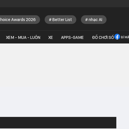
Choice Awards 2026
Better List
nhạc AI
XEM - MUA - LUÔN
XE
APPS-GAME
ĐỒ CHƠI SỐ
BÍ M