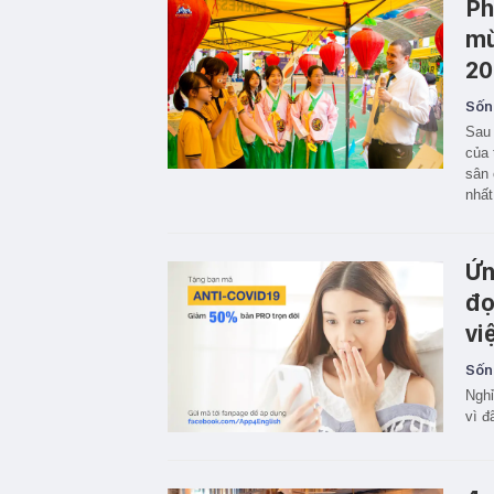
Ph
mù
20
Sốn
Sau 
của 
sân 
nhất
Ứn
đọ
vi
Sốn
Nghỉ
vì đ