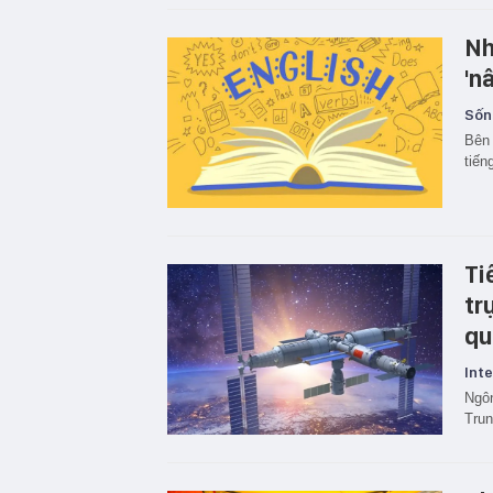
Nh
'n
Sốn
Bên 
tiến
Ti
tr
qu
Inte
Ngôn
Trun