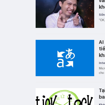
vẫ
kh
Sốn
"OK,
AI
ti
kh
Inte
Micr
cho 
Tạ
ba
Khá