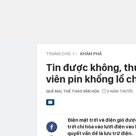
TRANG CHỦ
KHÁM PHÁ
›
Tin được không, th
viên pin khổng lồ 
QUẾ MAI
, THỂ THAO VĂN HÓA
3 NĂM TRƯỚC
Điện mặt trời và điện gió đượ
trời chỉ hòa vào lưới điện và
quyết vấn đề là lưu trữ điện.