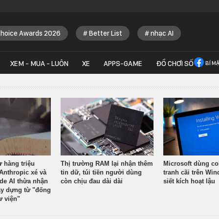
Choice Awards 2026
Better List
nhạc AI
XEM - MUA - LUÔN
XE
APPS-GAME
ĐỒ CHƠI SỐ
BÍ M
ừ hàng triệu
Thị trường RAM lại nhận thêm
Microsoft dùng co
Anthropic xé và
tin dữ, túi tiền người dùng
tranh cãi trên Wi
ude AI thừa nhận
còn chịu đau dài dài
siết kích hoạt lậu
y dựng từ "đống
ư viện"