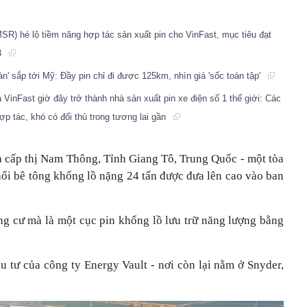
R) hé lộ tiềm năng hợp tác sản xuất pin cho VinFast, mục tiêu đạt
3
' sắp tới Mỹ: Đầy pin chỉ đi được 125km, nhìn giá 'sốc toàn tập'
ủa VinFast giờ đây trở thành nhà sản xuất pin xe điện số 1 thế giới: Các
p tác, khó có đối thủ trong tương lai gần
 cấp thị Nam Thông, Tỉnh Giang Tô, Trung Quốc - một tòa
ối bê tông khổng lồ nặng 24 tấn được đưa lên cao vào ban
g cư mà là một cục pin khổng lồ lưu trữ năng lượng bằng
u tư của công ty Energy Vault - nơi còn lại nằm ở Snyder,