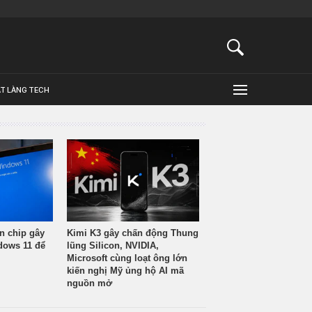
ẬT LÀNG TECH
n chip gây
Kimi K3 gây chấn động Thung
ndows 11 để
lũng Silicon, NVIDIA,
Microsoft cùng loạt ông lớn
kiến nghị Mỹ ủng hộ AI mã
nguồn mở