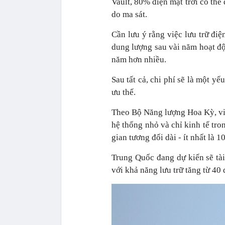
Vault, 80% điện mặt trời có thể
do ma sát.
Cần lưu ý rằng việc lưu trữ đi
dung lượng sau vài năm hoạt độn
năm hơn nhiều.
Sau tất cả, chi phí sẽ là một y
ưu thế.
Theo Bộ Năng lượng Hoa Kỳ, việ
hệ thống nhỏ và chỉ kinh tế tro
gian tương đối dài - ít nhất là 10
Trung Quốc đang dự kiến sẽ tài
với khả năng lưu trữ tăng từ 40