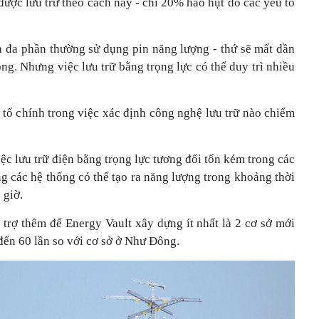
 được lưu trữ theo cách này - chỉ 20% hao hụt do các yếu tố
ện đa phần thường sử dụng pin năng lượng - thứ sẽ mất dần
g. Nhưng việc lưu trữ bằng trọng lực có thể duy trì nhiều
ếu tố chính trong việc xác định công nghệ lưu trữ nào chiếm
c lưu trữ điện bằng trọng lực tương đối tốn kém trong các
ng các hệ thống có thể tạo ra năng lượng trong khoảng thời
 giờ.
 trợ thêm để Energy Vault xây dựng ít nhất là 2 cơ sở mới
 đến 60 lần so với cơ sở ở Như Đông.