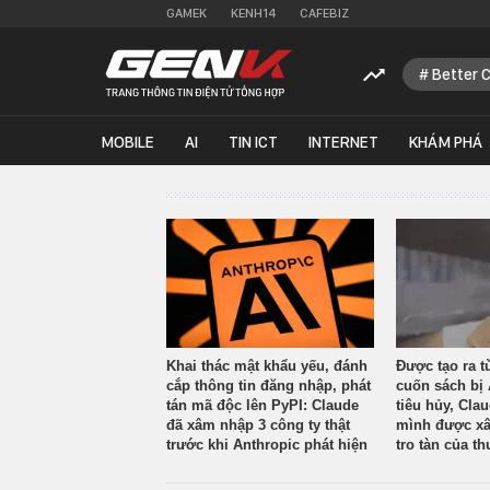
GAMEK
KENH14
CAFEBIZ
Better 
MOBILE
AI
TIN ICT
INTERNET
KHÁM PHÁ
Khai thác mật khẩu yếu, đánh
Được tạo ra t
cắp thông tin đăng nhập, phát
cuốn sách bị 
tán mã độc lên PyPI: Claude
tiêu hủy, Cla
đã xâm nhập 3 công ty thật
mình được xâ
trước khi Anthropic phát hiện
tro tàn của th