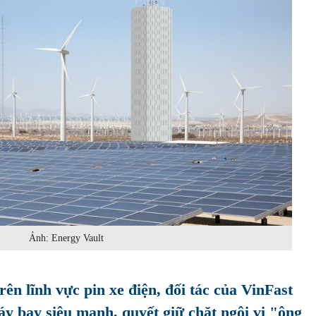
Ảnh: Energy Vault
rên lĩnh vực pin xe điện, đối tác của VinFast
áy bay siêu mạnh, quyết giữ chặt ngôi vị "ông