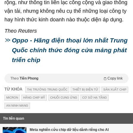
rộng, như thông tin liên lạc công cộng và giao thông
vận tải, nhưng không nêu cụ thể những loại công ty
hay hình thức kinh doanh nào thuộc diện áp dụng.
Theo Reuters
Oppo - Hãng điện thoại lớn nhất Trung
Quốc chính thức đóng cửa mảng phát
triển chip
Theo
Tiền Phong
Copy link
TỪ KHÓA
THỊ TRƯỜNG TRUNG QUỐC
THIẾT BỊ ĐIỆN TỬ
SẢN XUẤT CHIP
MICRON
HÃNG CHIP MỸ
CHUỖI CUNG ỨNG
CƠ SỞ HẠ TẦNG
AN NINH MẠNG
Tin liên quan
Meta nghiên cứu chip dữ liệu dành riêng cho AI