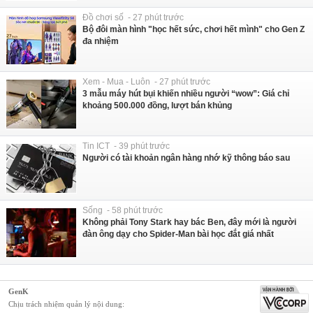
Đồ chơi số - 27 phút trước
Bộ đôi màn hình "học hết sức, chơi hết mình" cho Gen Z
đa nhiệm
Xem - Mua - Luôn - 27 phút trước
3 mẫu máy hút bụi khiến nhiều người “wow”: Giá chỉ
khoảng 500.000 đồng, lượt bán khủng
Tin ICT - 39 phút trước
Người có tài khoản ngân hàng nhớ kỹ thông báo sau
Sống - 58 phút trước
Không phải Tony Stark hay bác Ben, đây mới là người
đàn ông dạy cho Spider-Man bài học đắt giá nhất
GenK
Chịu trách nhiệm quản lý nội dung: