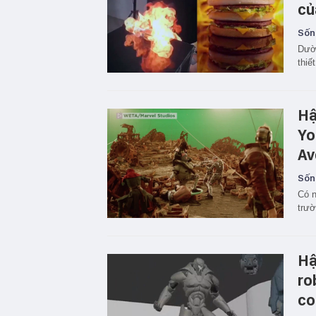
củ
Sốn
Dườn
thiết
Hậ
Yo
Av
Sốn
Có n
trườ
Hậ
ro
co