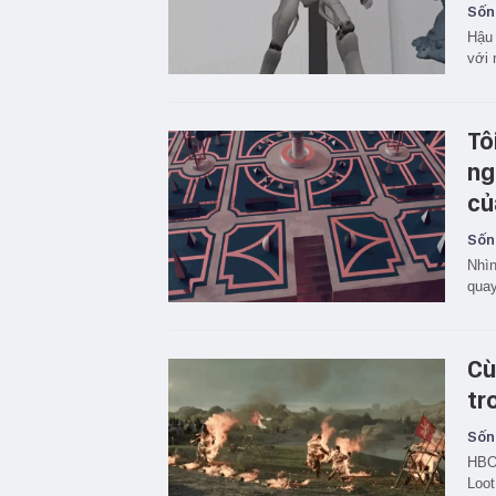
Sốn
Hậu 
với 
Tô
ng
củ
Sốn
Nhìn
quay
Cù
tr
Sốn
HBO 
Loot