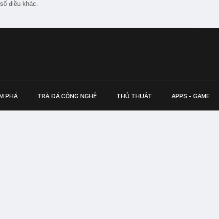
số điều khác.
M PHÁ
TRÀ ĐÁ CÔNG NGHỆ
THỦ THUẬT
APPS - GAME
inh
Hapulico Complex, Số 01, phố Nguyễn
LIÊN HỆ QUẢN
 Văn Tần, Phường Xuân Hòa, TPHCM
Hotline hỗ trợ quảng cáo:
ico Complex, Số 01, phố Nguyễn Huy
Email:
giaitrixahoi@admicr