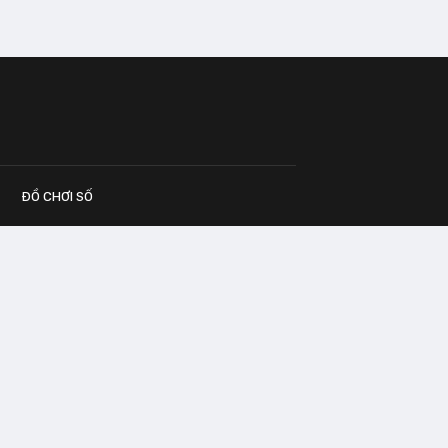
ĐỒ CHƠI SỐ
G CÁO
o.vn