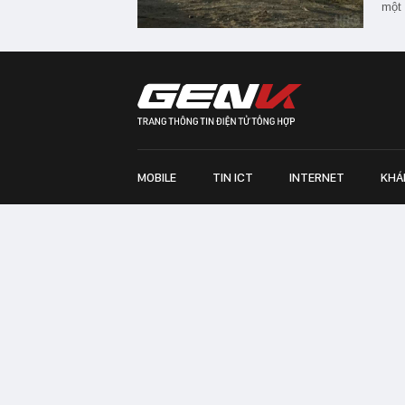
một 
MOBILE
TIN ICT
INTERNET
KHÁ
Chịu trách nhiệm quản lý nội dung: Bà Nguyễn Bích M
TRỤ SỞ HÀ NỘI:
Tầng 22, Tòa nhà Center Building, 
Huy Tưởng, phường Thanh Xuân, thành phố Hà Nội
Điện thoại: 024 7309 5555.
Email:
info@genk.vn
VPĐD TẠI TP.HCM:
Tầng 4, Tòa nhà 123, số 127 Võ
© Copyright 2010 - 2026 - Công ty Cổ phần VCCorp
Tầng 17, 19, 20, 21 Toà nhà Center Building - Hapul