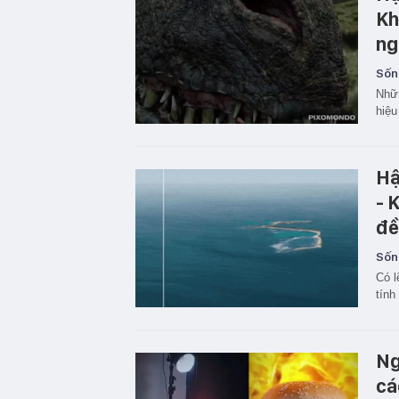
Kh
ng
Sốn
Nhữn
hiệu
Hậ
- 
đề
Sốn
Có l
tính
Ng
cá