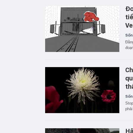
Đo
ti
Ve
Sốn
Đằng
đoạn
Ch
qu
th
Sốn
Stop
phải
Hậ