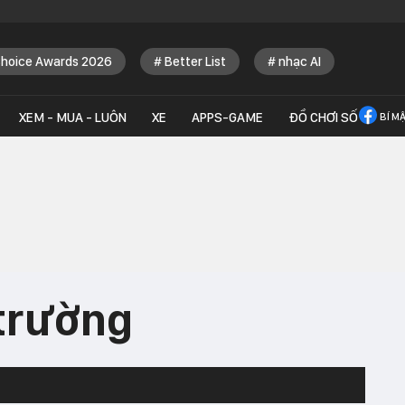
Choice Awards 2026
Better List
nhạc AI
XEM - MUA - LUÔN
XE
APPS-GAME
ĐỒ CHƠI SỐ
BÍ M
 trường