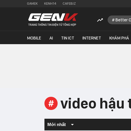
GAMEK
KENH14
CAFEBIZ
Better 
MOBILE
AI
TIN ICT
INTERNET
KHÁM PHÁ
video hậu
#
Mới nhất