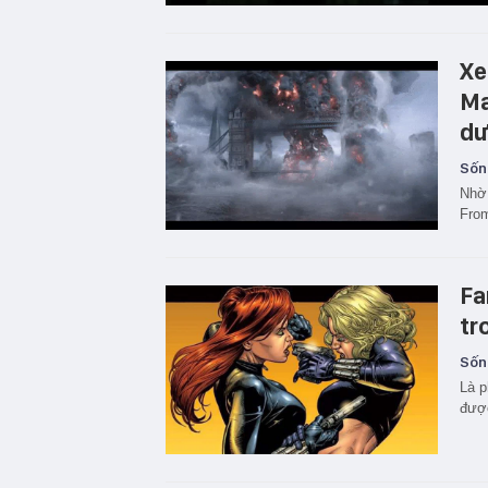
Xe
Ma
dư
Sốn
Nhờ 
Fro
Fa
tr
Sốn
Là p
được