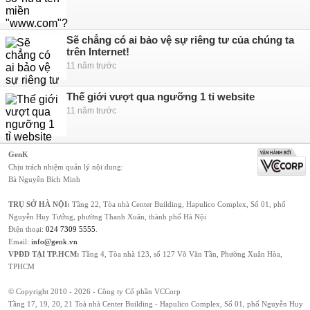
Sẽ chẳng có ai bảo vệ sự riêng tư của chúng ta
trên Internet!
11 năm trước
Thế giới vượt qua ngưỡng 1 tỉ website
11 năm trước
GenK
Chịu trách nhiệm quản lý nội dung:
Bà Nguyễn Bích Minh
TRỤ SỞ HÀ NỘI:
Tầng 22, Tòa nhà Center Building, Hapulico Complex, Số 01, phố
Nguyễn Huy Tưởng, phường Thanh Xuân, thành phố Hà Nội
Điện thoại:
024 7309 5555
.
Email:
info@genk.vn
VPĐD TẠI TP.HCM:
Tầng 4, Tòa nhà 123, số 127 Võ Văn Tần, Phường Xuân Hòa,
TPHCM
© Copyright 2010 - 2026 - Công ty Cổ phần VCCorp
Tầng 17, 19, 20, 21 Toà nhà Center Building - Hapulico Complex, Số 01, phố Nguyễn Huy