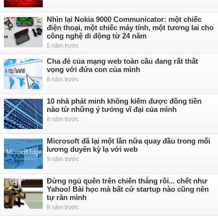
Nhìn lại Nokia 9000 Communicator: một chiếc
điện thoại, một chiếc máy tính, một tương lai cho
công nghệ di động từ 24 năm
5 năm trước
Cha đẻ của mạng web toàn cầu đang rất thất
vọng với đứa con của mình
8 năm trước
10 nhà phát minh không kiếm được đồng tiền
nào từ những ý tưởng vĩ đại của mình
8 năm trước
Microsoft đã lại một lần nữa quay đầu trong mối
lương duyên kỳ lạ với web
9 năm trước
Đừng ngủ quên trên chiến thắng rồi... chết như
Yahoo! Bài học mà bất cứ startup nào cũng nên
tự răn mình
9 năm trước