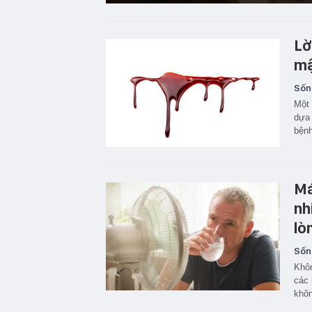
Lờ
mậ
Sốn
Một 
dựa 
bệnh
Má
nh
lò
Sốn
Khôn
các 
khôn