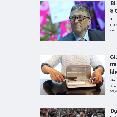
Bi
9 
Tin 
Bill
cứu 
Gi
mu
kh
Đồ c
Theo
99,9
Dự