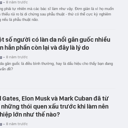
g -
8 năm trước
g phải tự nhiên mà các bác sĩ làm như vậy. Đơn giản là vì họ muốn
 thiểu rủi ro bị di chứng sau phẫu thuật - thứ có thể cực kỳ nghiêm
g nếu là phẫu thuật não.
t số người có làn da nổi gân guốc nhiều
n hẳn phần còn lại và đây là lý do
g -
8 năm trước
da gân guốc là điều bình thường, hay là dấu hiệu cho thấy bạn đang
vấn đề?
ll Gates, Elon Musk và Mark Cuban đã từ
 những thói quen xấu trước khi làm nên
hiệp lớn như thế nào?
g -
8 năm trước