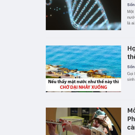
Sốn
Một 
nước
là ai
Họ
th
Sốn
Gọi 
sinh
Mổ
Ph
cà