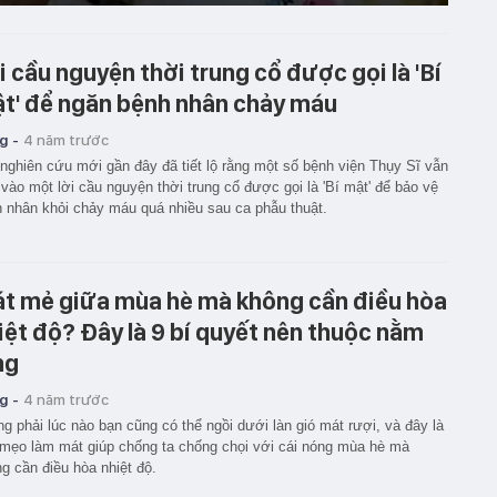
i cầu nguyện thời trung cổ được gọi là 'Bí
t' để ngăn bệnh nhân chảy máu
g -
4 năm trước
nghiên cứu mới gần đây đã tiết lộ rằng một số bệnh viện Thụy Sĩ vẫn
vào một lời cầu nguyện thời trung cổ được gọi là 'Bí mật' để bảo vệ
 nhân khỏi chảy máu quá nhiều sau ca phẫu thuật.
t mẻ giữa mùa hè mà không cần điều hòa
iệt độ? Đây là 9 bí quyết nên thuộc nằm
ng
g -
4 năm trước
g phải lúc nào bạn cũng có thể ngồi dưới làn gió mát rượi, và đây là
mẹo làm mát giúp chống ta chống chọi với cái nóng mùa hè mà
g cần điều hòa nhiệt độ.