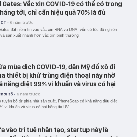
ll Gates: Vắc xin COVID-19 có thể có trong
tháng tới, chỉ cần hiệu quả 70% là đủ
ICT -
6 năm trước
 Gates đặt niềm tin vào vắc xin RNA và DNA, vốn có tốc độ nghiên
và sản xuất nhanh hơn vắc xin bình thường
ữa mùa dịch COVID-19, dân Mỹ đổ xô đi
a thiết bị khử trùng điện thoại này nhờ
ả năng diệt 99% vi khuẩn và virus có hại
hơi số -
6 năm trước
 tuyên bố từ phía nhà sản xuất, PhoneSoap có khả năng tiêu diệt
% vi khuẩn và virus có hại bằng tia UV
a vào trí tuệ nhân tạo, startup này là