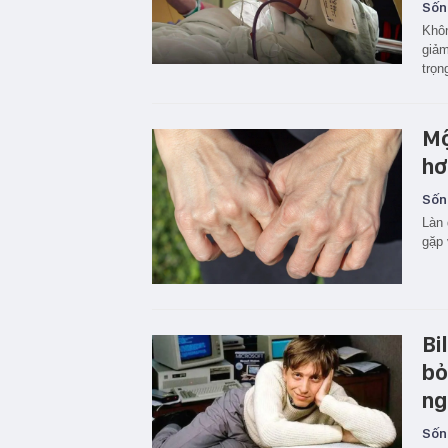
Sốn
Khôn
giảm
trọn
Mộ
hơ
Sốn
Làn 
gặp 
Bi
bỏ
ng
Sốn