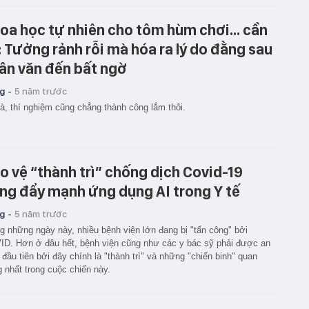
oa học tự nhiên cho tôm hùm chơi... cần
: Tưởng rảnh rỗi mà hóa ra lý do đằng sau
ân văn đến bất ngờ
g -
5 năm trước
là, thí nghiệm cũng chẳng thành công lắm thôi.
o vệ “thành trì” chống dịch Covid-19
ng đẩy mạnh ứng dụng AI trong Y tế
g -
5 năm trước
g những ngày này, nhiều bệnh viện lớn đang bị "tấn công" bởi
D. Hơn ở đâu hết, bệnh viện cũng như các y bác sỹ phải được an
 đầu tiên bởi đây chính là "thành trì" và những "chiến binh" quan
g nhất trong cuộc chiến này.