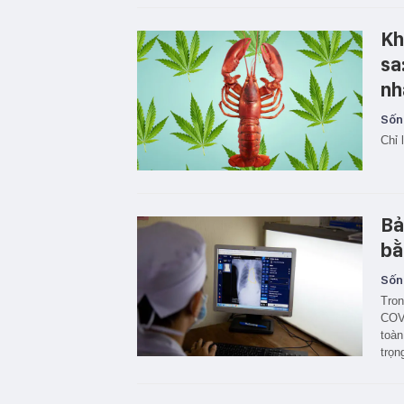
Kh
sa
nh
Sốn
Chỉ 
Bả
bằ
Sốn
Tron
COVI
toàn
trọn