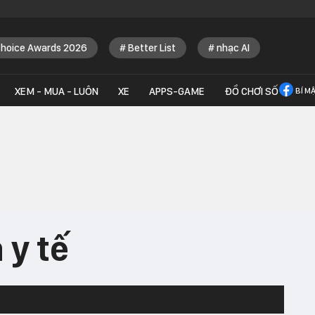
Choice Awards 2026
Better List
nhạc AI
XEM - MUA - LUÔN
XE
APPS-GAME
ĐỒ CHƠI SỐ
BÍ M
 y tế