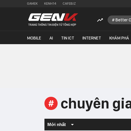
GAMEK
KENH14
CAFEBIZ
Better 
MOBILE
AI
TIN ICT
INTERNET
KHÁM PHÁ
chuyên gia
#
Mới nhất