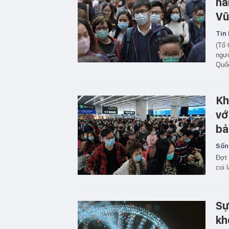
hã
Vũ
Tin 
(Tổ 
ngườ
Quốc
Kh
vớ
bả
Sốn
Đợt 
coi 
Sự
kh