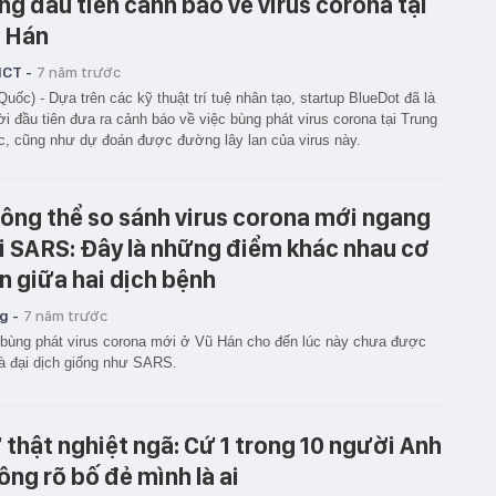
ng đầu tiên cảnh báo về virus corona tại
 Hán
ICT -
7 năm trước
Quốc) - Dựa trên các kỹ thuật trí tuệ nhân tạo, startup BlueDot đã là
i đầu tiên đưa ra cảnh báo về việc bùng phát virus corona tại Trung
, cũng như dự đoán được đường lây lan của virus này.
ông thể so sánh virus corona mới ngang
i SARS: Đây là những điểm khác nhau cơ
n giữa hai dịch bệnh
g -
7 năm trước
bùng phát virus corona mới ở Vũ Hán cho đến lúc này chưa được
là đại dịch giống như SARS.
 thật nghiệt ngã: Cứ 1 trong 10 người Anh
ông rõ bố đẻ mình là ai