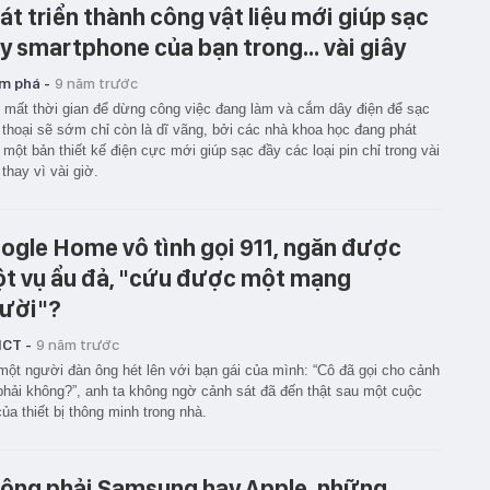
át triển thành công vật liệu mới giúp sạc
y smartphone của bạn trong... vài giây
m phá -
9 năm trước
 mất thời gian để dừng công việc đang làm và cắm dây điện để sạc
 thoại sẽ sớm chỉ còn là dĩ vãng, bởi các nhà khoa học đang phát
n một bản thiết kế điện cực mới giúp sạc đầy các loại pin chỉ trong vài
 thay vì vài giờ.
ogle Home vô tình gọi 911, ngăn được
t vụ ẩu đả, "cứu được một mạng
ười"?
ICT -
9 năm trước
một người đàn ông hét lên với bạn gái của mình: “Cô đã gọi cho cảnh
phải không?”, anh ta không ngờ cảnh sát đã đến thật sau một cuộc
của thiết bị thông minh trong nhà.
ông phải Samsung hay Apple, những