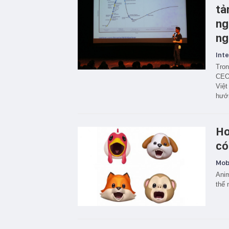
tả
ng
ng
Inte
Tron
CEO 
Việt
hướn
Ho
có
Mobi
Anim
thế 