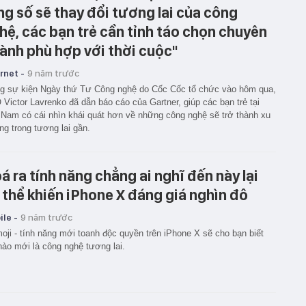
ng số sẽ thay đổi tương lai của công
hệ, các bạn trẻ cần tỉnh táo chọn chuyên
ành phù hợp với thời cuộc"
rnet -
9 năm trước
g sự kiện Ngày thứ Tư Công nghệ do Cốc Cốc tổ chức vào hôm qua,
Victor Lavrenko đã dẫn báo cáo của Gartner, giúp các bạn trẻ tại
 Nam có cái nhìn khái quát hơn về những công nghệ sẽ trở thành xu
g trong tương lai gần.
á ra tính năng chẳng ai nghĩ đến này lại
 thể khiến iPhone X đáng giá nghìn đô
le -
9 năm trước
oji - tính năng mới toanh độc quyền trên iPhone X sẽ cho bạn biết
nào mới là công nghệ tương lai.