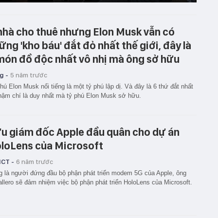
nhà cho thuê nhưng Elon Musk vẫn có
ững 'kho báu' đắt đỏ nhất thế giới, đây là
món đồ độc nhất vô nhị mà ông sở hữu
g -
5 năm trước
hú Elon Musk nổi tiếng là một tỷ phú lập dị. Và đây là 6 thứ đắt nhất
hậm chí là duy nhất mà tỷ phú Elon Musk sở hữu.
u giám đốc Apple đầu quân cho dự án
loLens của Microsoft
ICT -
6 năm trước
 là người đứng đầu bộ phận phát triển modem 5G của Apple, ông
llero sẽ đảm nhiệm việc bộ phận phát triển HoloLens của Microsoft.