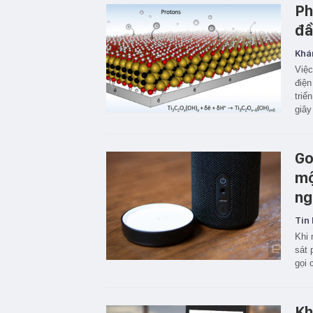
Ph
đầ
Khá
Việc
điện
triể
giây
Go
mộ
ng
Tin 
Khi 
sát 
gọi 
Kh