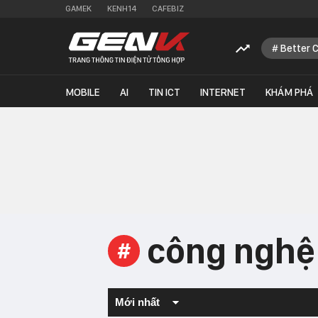
GAMEK
KENH14
CAFEBIZ
Better 
MOBILE
AI
TIN ICT
INTERNET
KHÁM PHÁ
công nghệ 
#
Mới nhất