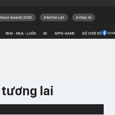
Choice Awards 2026
Better List
nhạc AI
XEM - MUA - LUÔN
XE
APPS-GAME
ĐỒ CHƠI SỐ
BÍ M
tương lai