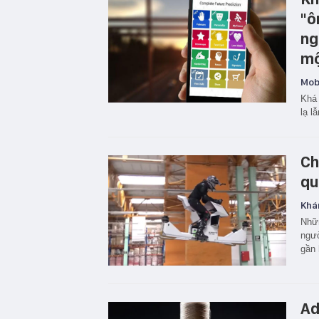
"ô
ng
mộ
Mobi
Khá 
lạ l
Ch
qu
Khá
Nhữn
ngườ
gần 
Ad