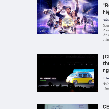
"R
hi
Sốn
Dựa 
Play
lớn 
thàn
[C
th
ng
Inte
Nhữn
năm
CE