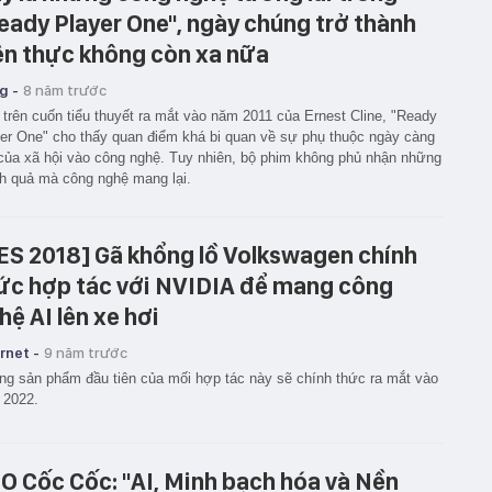
eady Player One", ngày chúng trở thành
ện thực không còn xa nữa
g -
8 năm trước
trên cuốn tiểu thuyết ra mắt vào năm 2011 của Ernest Cline, "Ready
er One" cho thấy quan điểm khá bi quan về sự phụ thuộc ngày càng
của xã hội vào công nghệ. Tuy nhiên, bộ phim không phủ nhận những
h quả mà công nghệ mang lại.
ES 2018] Gã khổng lồ Volkswagen chính
ức hợp tác với NVIDIA để mang công
hệ AI lên xe hơi
rnet -
9 năm trước
g sản phẩm đầu tiên của mối hợp tác này sẽ chính thức ra mắt vào
 2022.
O Cốc Cốc: "AI, Minh bạch hóa và Nền