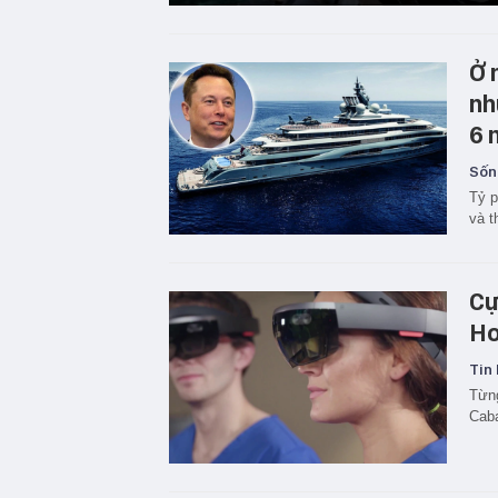
Ở 
nh
6 
Sốn
Tỷ p
và t
Cự
Ho
Tin 
Từng
Caba