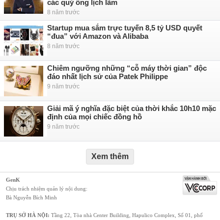
các quý ông lịch lãm
8 năm trước
Startup mua sắm trực tuyến 8,5 tỷ USD quyết
“đua” với Amazon và Alibaba
8 năm trước
Chiêm ngưỡng những “cỗ máy thời gian” độc
đáo nhất lịch sử của Patek Philippe
9 năm trước
Giải mã ý nghĩa đặc biệt của thời khắc 10h10 mặc
định của mọi chiếc đồng hồ
9 năm trước
Xem thêm
GenK
Chịu trách nhiệm quản lý nội dung:
Bà Nguyễn Bích Minh
TRỤ SỞ HÀ NỘI:
Tầng 22, Tòa nhà Center Building, Hapulico Complex, Số 01, phố