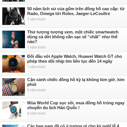
50 năm lịch sử của gốm trên đồng hồ cao cấp: từ
Rado, Omega tới Rolex, Jaeger-LeCoultre
7 năm trước
Thử tượng tượng xem, một chiếc smartwatch
dùng cả đời không cần sạc sẽ “chất” như thế
nào?
7 năm trước
Đối đầu với Apple Watch, Huawei Watch GT cho
phép theo dõi nhịp tim liên tục đến 14 ngày
7 năm trước
Cận cảnh chiếc đồng hồ kỳ lạ không kim giờ, kim
phút
8 năm trước
Mùa World Cup sục sôi, mua đồng hồ trúng ngay
chuyến du lịch Hàn Quốc !
8 năm trước
Các bạn nam đã có ý tưởng gì cho kỳ nghĩ lễ 4