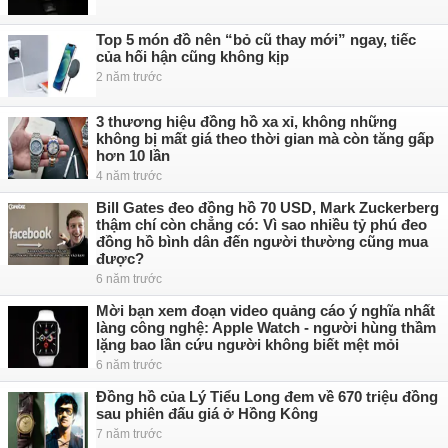
Top 5 món đồ nên “bỏ cũ thay mới” ngay, tiếc
của hối hận cũng không kịp
2 năm trước
3 thương hiệu đồng hồ xa xỉ, không những
không bị mất giá theo thời gian mà còn tăng gấp
hơn 10 lần
4 năm trước
Bill Gates đeo đồng hồ 70 USD, Mark Zuckerberg
thậm chí còn chẳng có: Vì sao nhiều tỷ phú đeo
đồng hồ bình dân đến người thường cũng mua
được?
6 năm trước
Mời bạn xem đoạn video quảng cáo ý nghĩa nhất
làng công nghệ: Apple Watch - người hùng thầm
lặng bao lần cứu người không biết mệt mỏi
6 năm trước
Đồng hồ của Lý Tiểu Long đem về 670 triệu đồng
sau phiên đấu giá ở Hồng Kông
7 năm trước