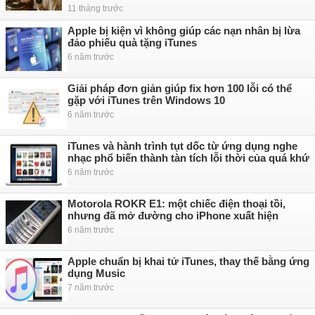
11 tháng trước
Apple bị kiện vì không giúp các nạn nhân bị lừa
đảo phiếu quà tặng iTunes
6 năm trước
Giải pháp đơn giản giúp fix hơn 100 lỗi có thể
gặp với iTunes trên Windows 10
6 năm trước
iTunes và hành trình tụt dốc từ ứng dụng nghe
nhạc phổ biến thành tàn tích lỗi thời của quá khứ
6 năm trước
Motorola ROKR E1: một chiếc điện thoại tồi,
nhưng đã mở đường cho iPhone xuất hiện
6 năm trước
Apple chuẩn bị khai tử iTunes, thay thế bằng ứng
dụng Music
7 năm trước