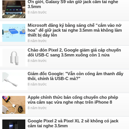
Ơn giời, Galaxy S9 vẫn giữ jack cắm tai nghe
3.5mm
8 năm trước
Microsoft đăng ký bằng sáng chế “cắm vào nở
hoa” để giữ jack tai nghe 3.5mm mà không làm
thiết bị dày lên
8 năm trước
Chào đón Pixel 2, Google giảm giá cáp chuyển
đổi USB-C sang 3.5mm xuống còn 1 nửa
8 năm trước
Giám đốc Google: "Vẫn còn cổng âm thanh đấy
thôi, chính là USB-C mà?"
8 năm trước
Apple chính thức bán cổng chuyển cho phép
vừa cắm sạc vừa nghe nhạc trên iPhone 8
8 năm trước
Google Pixel 2 và Pixel XL 2 sẽ không có jack
cắm tai nghe 3.5mm