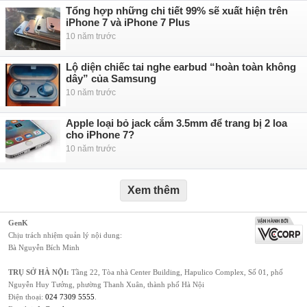
Tổng hợp những chi tiết 99% sẽ xuất hiện trên
iPhone 7 và iPhone 7 Plus
10 năm trước
Lộ diện chiếc tai nghe earbud “hoàn toàn không
dây” của Samsung
10 năm trước
Apple loại bỏ jack cắm 3.5mm để trang bị 2 loa
cho iPhone 7?
10 năm trước
Xem thêm
GenK
Chịu trách nhiệm quản lý nội dung:
Bà Nguyễn Bích Minh
TRỤ SỞ HÀ NỘI:
Tầng 22, Tòa nhà Center Building, Hapulico Complex, Số 01, phố
Nguyễn Huy Tưởng, phường Thanh Xuân, thành phố Hà Nội
Điện thoại:
024 7309 5555
.