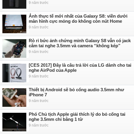
9 năm trước
Ảnh thực tế mới nhất của Galaxy S8: viền dưới
màn hình cực mỏng do không còn nút Home
9 năm trước
Rò rỉ bức ảnh chứng minh Galaxy S8 vẫn có jack
cắm tai nghe 3.5mm và camera “không kép”
9 năm trước
[CES 2017] Đây là câu trả lời của LG dành cho tai
nghe AirPod của Apple
9 năm trước
Thiết bị Android sẽ bỏ cổng audio 3.5mm như
iPhone 7
9 năm trước
Phó Chủ tịch Apple giải thích lý do bỏ cổng tai
nghe 3.5mm chỉ bằng 1 từ
9 năm trước