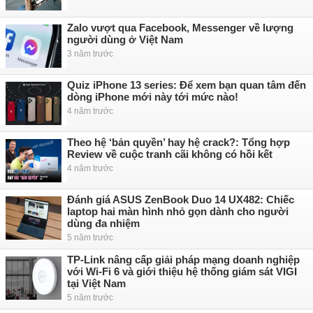
Zalo vượt qua Facebook, Messenger về lượng
người dùng ở Việt Nam
3 năm trước
Quiz iPhone 13 series: Để xem bạn quan tâm đến
dòng iPhone mới này tới mức nào!
4 năm trước
Theo hệ ‘bản quyền’ hay hệ crack?: Tổng hợp
Review về cuộc tranh cãi không có hồi kết
4 năm trước
Đánh giá ASUS ZenBook Duo 14 UX482: Chiếc
laptop hai màn hình nhỏ gọn dành cho người
dùng đa nhiệm
5 năm trước
TP-Link nâng cấp giải pháp mạng doanh nghiệp
với Wi-Fi 6 và giới thiệu hệ thống giám sát VIGI
tại Việt Nam
5 năm trước