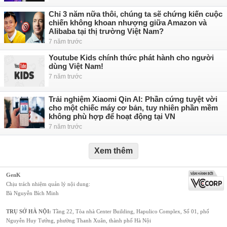
Chỉ 3 năm nữa thôi, chúng ta sẽ chứng kiến cuộc
chiến không khoan nhượng giữa Amazon và
Alibaba tại thị trường Việt Nam?
7 năm trước
Youtube Kids chính thức phát hành cho người
dùng Việt Nam!
7 năm trước
Trải nghiệm Xiaomi Qin AI: Phần cứng tuyệt vời
cho một chiếc máy cơ bản, tuy nhiên phần mềm
không phù hợp để hoạt động tại VN
7 năm trước
Xem thêm
GenK
Chịu trách nhiệm quản lý nội dung:
Bà Nguyễn Bích Minh
TRỤ SỞ HÀ NỘI:
Tầng 22, Tòa nhà Center Building, Hapulico Complex, Số 01, phố
Nguyễn Huy Tưởng, phường Thanh Xuân, thành phố Hà Nội