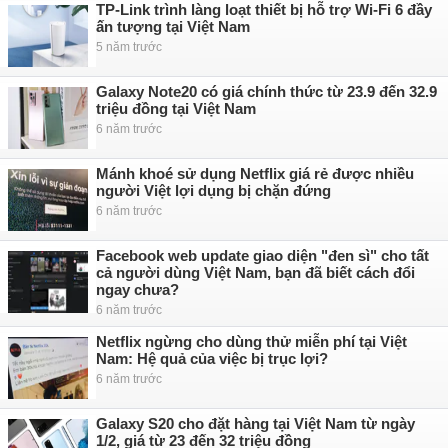
TP-Link trình làng loạt thiết bị hỗ trợ Wi-Fi 6 đầy
ấn tượng tại Việt Nam
5 năm trước
Galaxy Note20 có giá chính thức từ 23.9 đến 32.9
triệu đồng tại Việt Nam
6 năm trước
Mánh khoé sử dụng Netflix giá rẻ được nhiều
người Việt lợi dụng bị chặn đứng
6 năm trước
Facebook web update giao diện "đen sì" cho tất
cả người dùng Việt Nam, bạn đã biết cách đổi
ngay chưa?
6 năm trước
Netflix ngừng cho dùng thử miễn phí tại Việt
Nam: Hệ quả của việc bị trục lợi?
6 năm trước
Galaxy S20 cho đặt hàng tại Việt Nam từ ngày
1/2, giá từ 23 đến 32 triệu đồng