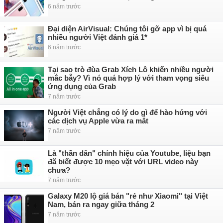
6 năm trước
Đại diện AirVisual: Chúng tôi gỡ app vì bị quá
nhiều người Việt đánh giá 1*
6 năm trước
Tại sao trò đùa Grab Xích Lô khiến nhiều người
mắc bẫy? Vì nó quá hợp lý với tham vọng siêu
ứng dụng của Grab
7 năm trước
Người Việt chẳng có lý do gì để hào hứng với
các dịch vụ Apple vừa ra mắt
7 năm trước
Là "thần dân" chính hiệu của Youtube, liệu bạn
đã biết được 10 mẹo vặt với URL video này
chưa?
7 năm trước
Galaxy M20 lộ giá bán "rẻ như Xiaomi" tại Việt
Nam, bán ra ngay giữa tháng 2
7 năm trước