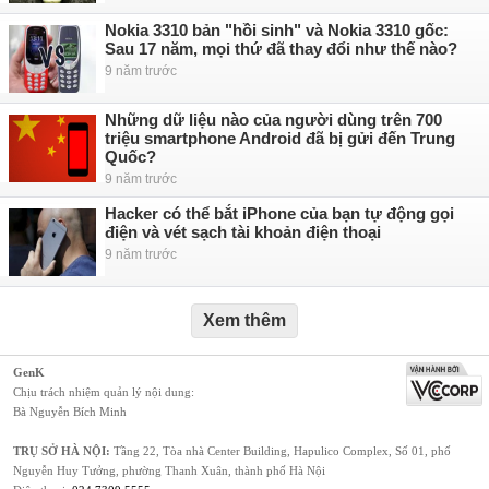
Nokia 3310 bản "hồi sinh" và Nokia 3310 gốc:
Sau 17 năm, mọi thứ đã thay đổi như thế nào?
9 năm trước
Những dữ liệu nào của người dùng trên 700
triệu smartphone Android đã bị gửi đến Trung
Quốc?
9 năm trước
Hacker có thể bắt iPhone của bạn tự động gọi
điện và vét sạch tài khoản điện thoại
9 năm trước
Xem thêm
GenK
Chịu trách nhiệm quản lý nội dung:
Bà Nguyễn Bích Minh
TRỤ SỞ HÀ NỘI:
Tầng 22, Tòa nhà Center Building, Hapulico Complex, Số 01, phố
Nguyễn Huy Tưởng, phường Thanh Xuân, thành phố Hà Nội