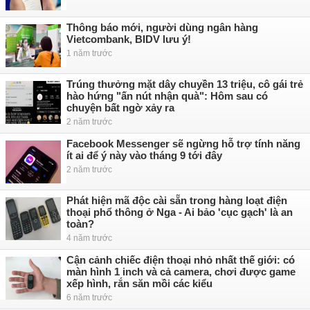
Thông báo mới, người dùng ngân hàng
Vietcombank, BIDV lưu ý!
1 năm trước
Trúng thưởng mặt dây chuyền 13 triệu, cô gái trẻ
hào hứng "ấn nút nhận quà": Hôm sau có
chuyện bất ngờ xảy ra
2 năm trước
Facebook Messenger sẽ ngừng hỗ trợ tính năng
ít ai để ý này vào tháng 9 tới đây
2 năm trước
Phát hiện mã độc cài sẵn trong hàng loạt điện
thoại phổ thông ở Nga - Ai bảo 'cục gạch' là an
toàn?
4 năm trước
Cận cảnh chiếc điện thoại nhỏ nhất thế giới: có
màn hình 1 inch và cả camera, chơi được game
xếp hình, rắn săn mồi các kiểu
6 năm trước