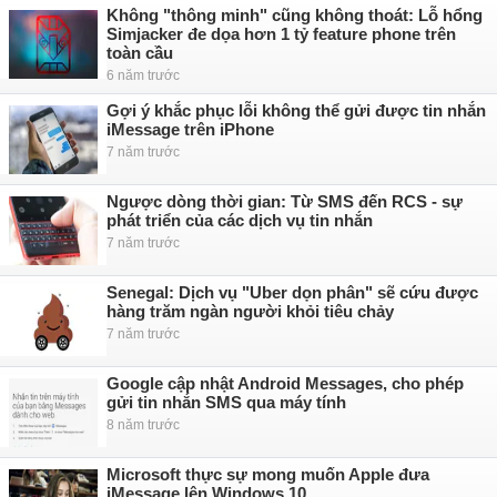
Không "thông minh" cũng không thoát: Lỗ hổng
Simjacker đe dọa hơn 1 tỷ feature phone trên
toàn cầu
6 năm trước
Gợi ý khắc phục lỗi không thể gửi được tin nhắn
iMessage trên iPhone
7 năm trước
Ngược dòng thời gian: Từ SMS đến RCS - sự
phát triển của các dịch vụ tin nhắn
7 năm trước
Senegal: Dịch vụ "Uber dọn phân" sẽ cứu được
hàng trăm ngàn người khỏi tiêu chảy
7 năm trước
Google cập nhật Android Messages, cho phép
gửi tin nhắn SMS qua máy tính
8 năm trước
Microsoft thực sự mong muốn Apple đưa
iMessage lên Windows 10