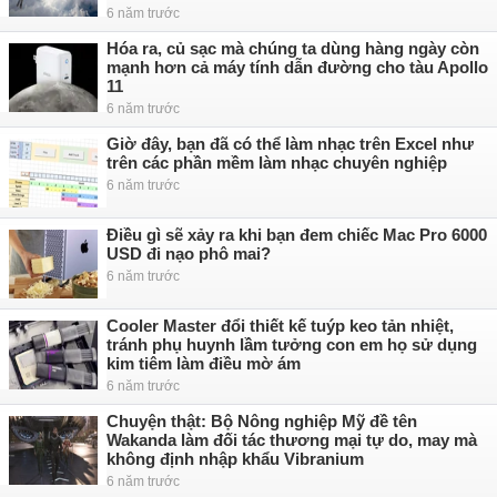
6 năm trước
Hóa ra, củ sạc mà chúng ta dùng hàng ngày còn
mạnh hơn cả máy tính dẫn đường cho tàu Apollo
11
6 năm trước
Giờ đây, bạn đã có thể làm nhạc trên Excel như
trên các phần mềm làm nhạc chuyên nghiệp
6 năm trước
Điều gì sẽ xảy ra khi bạn đem chiếc Mac Pro 6000
USD đi nạo phô mai?
6 năm trước
Cooler Master đổi thiết kế tuýp keo tản nhiệt,
tránh phụ huynh lầm tưởng con em họ sử dụng
kim tiêm làm điều mờ ám
6 năm trước
Chuyện thật: Bộ Nông nghiệp Mỹ đề tên
Wakanda làm đối tác thương mại tự do, may mà
không định nhập khẩu Vibranium
6 năm trước