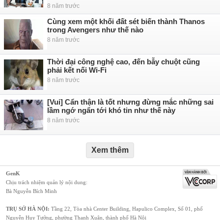
8 năm trước
Cùng xem một khối đất sét biến thành Thanos
trong Avengers như thế nào
8 năm trước
Thời đại công nghệ cao, đến bẫy chuột cũng
phải kết nối Wi-Fi
8 năm trước
[Vui] Cẩn thận là tốt nhưng đừng mắc những sai
lầm ngớ ngẩn tới khó tin như thế này
8 năm trước
Xem thêm
GenK
Chịu trách nhiệm quản lý nội dung:
Bà Nguyễn Bích Minh
TRỤ SỞ HÀ NỘI:
Tầng 22, Tòa nhà Center Building, Hapulico Complex, Số 01, phố
Nguyễn Huy Tưởng, phường Thanh Xuân, thành phố Hà Nội