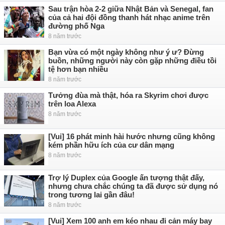
Sau trận hòa 2-2 giữa Nhật Bản và Senegal, fan
của cả hai đội đồng thanh hát nhạc anime trên
đường phố Nga
8 năm trước
Bạn vừa có một ngày không như ý ư? Đừng
buồn, những người này còn gặp những điều tồi
tệ hơn bạn nhiều
8 năm trước
Tưởng đùa mà thật, hóa ra Skyrim chơi được
trên loa Alexa
8 năm trước
[Vui] 16 phát minh hài hước nhưng cũng không
kém phần hữu ích của cư dân mạng
8 năm trước
Trợ lý Duplex của Google ấn tượng thật đấy,
nhưng chưa chắc chúng ta đã được sử dụng nó
trong tương lai gần đâu!
8 năm trước
[Vui] Xem 100 anh em kéo nhau đi cản máy bay