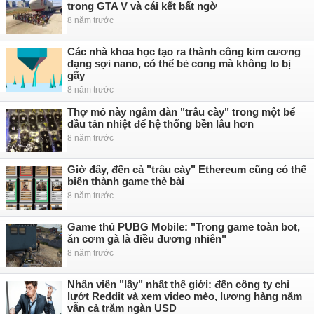
trong GTA V và cái kết bất ngờ
8 năm trước
Các nhà khoa học tạo ra thành công kim cương
dạng sợi nano, có thể bẻ cong mà không lo bị
gãy
8 năm trước
Thợ mỏ này ngâm dàn "trâu cày" trong một bể
dầu tản nhiệt để hệ thống bền lâu hơn
8 năm trước
Giờ đây, đến cả "trâu cày" Ethereum cũng có thể
biến thành game thẻ bài
8 năm trước
Game thủ PUBG Mobile: "Trong game toàn bot,
ăn cơm gà là điều đương nhiên"
8 năm trước
Nhân viên "lầy" nhất thế giới: đến công ty chỉ
lướt Reddit và xem video mèo, lương hàng năm
vẫn cả trăm ngàn USD