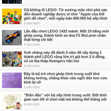
Gã khổng lồ LEGO: Từ xưởng mộc nhỏ phá sản
đến doanh nghiệp được ví như "Apple của thế
giới đồ chơi", mỗi ngày bán 600.000 bộ xếp hình
3 năm trước
Lần đầu chơi LEGO 1432 mảnh: Mất 10 tiếng mới
ghép xong, thành hình xe đua F1 McLaren chân
thật từng chi tiết
4 năm trước
Anh chàng này đã dành 5 năm để xây dựng 1
thành phố LEGO rộng lớn trị giá hơn 2 tỉ đồng,
có cả tòa tháp Avengers hẳn hoi
6 năm trước
Đây là bộ trò chơi ghép hình trong suốt khó
không tưởng, chẳng khác nào ngồi dán keo cửa
kính bị vỡ
6 năm trước
“Điên đầu” với bộ xếp hình trong suốt: Đốt thời
gian cực tốt vì chơi mãi mà không thể thắng nổi
6 năm trước