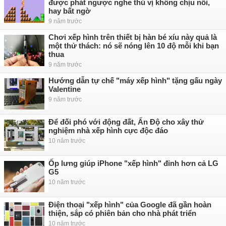
được phát ngược nghe thú vị không chịu nổi,
hay bất ngờ
9 năm trước
Chơi xếp hình trên thiết bị hàn bé xíu này quả là
một thử thách: nó sẽ nóng lên 10 độ mỗi khi bạn
thua
9 năm trước
Hướng dẫn tự chế "máy xếp hình" tặng gấu ngày
Valentine
9 năm trước
Để đối phó với động đất, Ấn Độ cho xây thử
nghiệm nhà xếp hình cực độc đáo
10 năm trước
Ốp lưng giúp iPhone "xếp hình" đỉnh hơn cả LG
G5
10 năm trước
Điện thoại "xếp hình" của Google đã gần hoàn
thiện, sắp có phiên bản cho nhà phát triển
10 năm trước