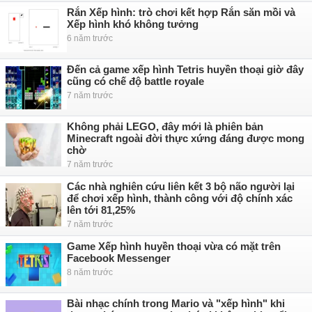
Rắn Xếp hình: trò chơi kết hợp Rắn săn mồi và
Xếp hình khó không tưởng
6 năm trước
Đến cả game xếp hình Tetris huyền thoại giờ đây
cũng có chế độ battle royale
7 năm trước
Không phải LEGO, đây mới là phiên bản
Minecraft ngoài đời thực xứng đáng được mong
chờ
7 năm trước
Các nhà nghiên cứu liên kết 3 bộ não người lại
để chơi xếp hình, thành công với độ chính xác
lên tới 81,25%
7 năm trước
Game Xếp hình huyền thoại vừa có mặt trên
Facebook Messenger
8 năm trước
Bài nhạc chính trong Mario và "xếp hình" khi