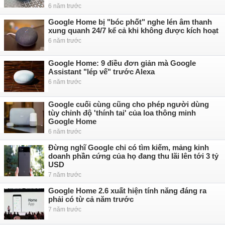
6 năm trước
Google Home bị "bóc phốt" nghe lén âm thanh
xung quanh 24/7 kể cả khi không được kích hoạt
6 năm trước
Google Home: 9 điều đơn giản mà Google
Assistant "lép vế" trước Alexa
6 năm trước
Google cuối cùng cũng cho phép người dùng
tùy chỉnh độ 'thính tai' của loa thông minh
Google Home
6 năm trước
Đừng nghĩ Google chỉ có tìm kiếm, mảng kinh
doanh phần cứng của họ đang thu lãi lên tới 3 tỷ
USD
7 năm trước
Google Home 2.6 xuất hiện tính năng đáng ra
phải có từ cả năm trước
7 năm trước