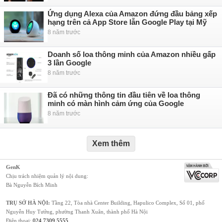
Ứng dụng Alexa của Amazon đứng đầu bảng xếp
hạng trên cả App Store lẫn Google Play tại Mỹ
8 năm trước
Doanh số loa thông minh của Amazon nhiều gấp
3 lần Google
8 năm trước
Đã có những thông tin đầu tiên về loa thông
minh có màn hình cảm ứng của Google
8 năm trước
Xem thêm
GenK
Chịu trách nhiệm quản lý nội dung:
Bà Nguyễn Bích Minh
TRỤ SỞ HÀ NỘI:
Tầng 22, Tòa nhà Center Building, Hapulico Complex, Số 01, phố
Nguyễn Huy Tưởng, phường Thanh Xuân, thành phố Hà Nội
Điện thoại:
024 7309 5555
.