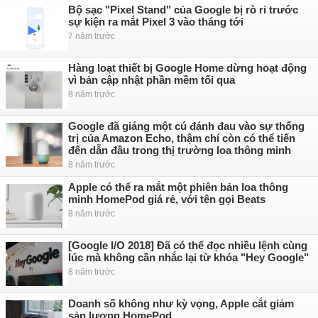
Bộ sạc "Pixel Stand" của Google bị rò rỉ trước
sự kiện ra mắt Pixel 3 vào tháng tới
7 năm trước
Hàng loạt thiết bị Google Home dừng hoạt động
vì bản cập nhật phần mềm tối qua
8 năm trước
Google đã giáng một cú đánh đau vào sự thống
trị của Amazon Echo, thậm chí còn có thể tiến
đến dẫn đầu trong thị trường loa thông minh
8 năm trước
Apple có thể ra mắt một phiên bản loa thông
minh HomePod giá rẻ, với tên gọi Beats
8 năm trước
[Google I/O 2018] Đã có thể đọc nhiều lệnh cùng
lúc mà không cần nhắc lại từ khóa "Hey Google"
8 năm trước
Doanh số không như kỳ vọng, Apple cắt giảm
sản lượng HomePod