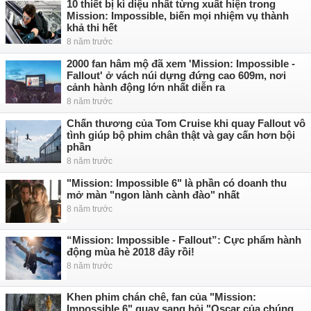
10 thiết bị kì diệu nhất từng xuất hiện trong
Mission: Impossible, biến mọi nhiệm vụ thành
khả thi hết
8 năm trước
2000 fan hâm mộ đã xem 'Mission: Impossible -
Fallout' ở vách núi dựng đứng cao 609m, nơi
cảnh hành động lớn nhất diễn ra
8 năm trước
Chấn thương của Tom Cruise khi quay Fallout vô
tình giúp bộ phim chân thật và gay cấn hơn bội
phần
8 năm trước
"Mission: Impossible 6" là phần có doanh thu
mở màn "ngon lành cành đào" nhất
8 năm trước
“Mission: Impossible - Fallout”: Cực phẩm hành
động mùa hè 2018 đây rồi!
8 năm trước
Khen phim chán chê, fan của "Mission:
Impossible 6" quay sang hỏi "Oscar của chúng