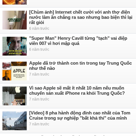
[Chùm ảnh] Internet chết cười với anh thợ điện
nước làm ăn chẳng ra sao nhưng bao biện thì lại
rất giỏi
6 năm trước
"Super Man" Henry Cavill từng "tạch" vai điệp
viên 007 vì hơi mập quá
6 năm trước
Apple đã trở thành con tin trong tay Trung Quốc
như thế nào
7 năm trước
Vì sao Apple sẽ mất ít nhất 10 năm nếu muốn
chuyển sản xuất iPhone ra khỏi Trung Quốc?
7 năm trước
[Video] 8 pha hành động đỉnh cao nhất của Tom
Cruise trong sự nghiệp "bất khả thi" của mình
7 năm trước