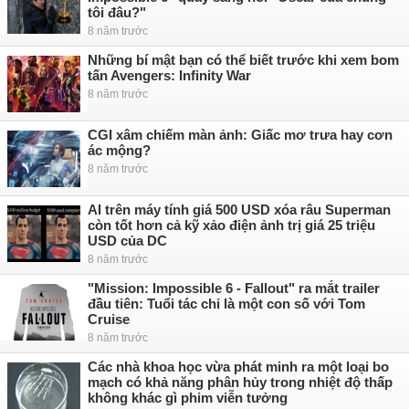
tôi đâu?"
8 năm trước
Những bí mật bạn có thể biết trước khi xem bom
tấn Avengers: Infinity War
8 năm trước
CGI xâm chiếm màn ảnh: Giấc mơ trưa hay cơn
ác mộng?
8 năm trước
AI trên máy tính giá 500 USD xóa râu Superman
còn tốt hơn cả kỹ xảo điện ảnh trị giá 25 triệu
USD của DC
8 năm trước
"Mission: Impossible 6 - Fallout" ra mắt trailer
đầu tiên: Tuổi tác chỉ là một con số với Tom
Cruise
8 năm trước
Các nhà khoa học vừa phát minh ra một loại bo
mạch có khả năng phân hủy trong nhiệt độ thấp
không khác gì phim viễn tưởng