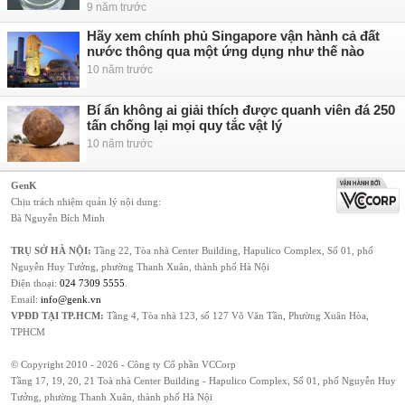
9 năm trước
Hãy xem chính phủ Singapore vận hành cả đất
nước thông qua một ứng dụng như thế nào
10 năm trước
Bí ẩn không ai giải thích được quanh viên đá 250
tấn chống lại mọi quy tắc vật lý
10 năm trước
GenK
Chịu trách nhiệm quản lý nội dung:
Bà Nguyễn Bích Minh
TRỤ SỞ HÀ NỘI:
Tầng 22, Tòa nhà Center Building, Hapulico Complex, Số 01, phố
Nguyễn Huy Tưởng, phường Thanh Xuân, thành phố Hà Nội
Điện thoại:
024 7309 5555
.
Email:
info@genk.vn
VPĐD TẠI TP.HCM:
Tầng 4, Tòa nhà 123, số 127 Võ Văn Tần, Phường Xuân Hòa,
TPHCM
© Copyright 2010 - 2026 - Công ty Cổ phần VCCorp
Tầng 17, 19, 20, 21 Toà nhà Center Building - Hapulico Complex, Số 01, phố Nguyễn Huy
Tưởng, phường Thanh Xuân, thành phố Hà Nội