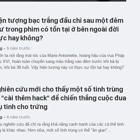
ện tượng bạc trắng đầu chỉ sau một đêm
ư trong phim có tồn tại ở bên ngoài đời
ực hay không?
g -
5 năm trước
i ta nói rằng mái tóc của Marie Antoinette, hoàng hậu của vua Pháp
s XVI, hoàn toàn chuyển sang màu trắng vào đêm trước khi bà bị
, khi bà 38 tuổi. Vậy hiện tượng này có thực sự tồn tại hay không?
hiên cứu mới cho thấy một số tinh trùng
 "cài thêm hack" để chiến thắng cuộc đua
ụ tinh cho trứng
g -
6 năm trước
u nghiên cứu đã chỉ ra rằng khả năng cạnh tranh của các cá thể tinh
g là khác nhau. Hơn nữa, một số tinh trùng có thể "ăn gian"...