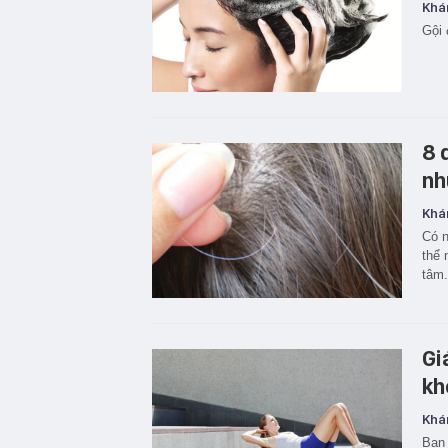
Khá
Gội 
8 
nh
Khá
Có n
thể 
tâm.
Gi
kh
Khá
Bạn 