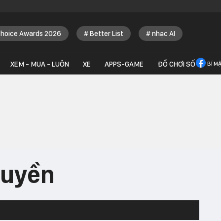
Choice Awards 2026
Better List
nhạc AI
XEM - MUA - LUÔN
XE
APPS-GAME
ĐỒ CHƠI SỐ
BÍ M
truyền