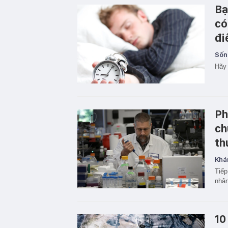
Bạ
có
đi
Sốn
Hãy 
Ph
ch
th
Khá
Tiếp
nhân
10