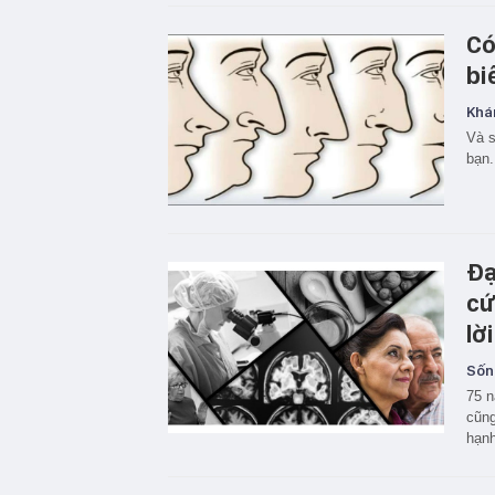
Có
bi
Khá
Và s
bạn.
Đạ
cứ
lờ
Sốn
75 n
cũng
hạnh