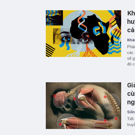
Kh
hu
cả
Khá
Phân
các 
sẽ g
đó c
Gi
cù
ng
Sốn
Tiết
truy