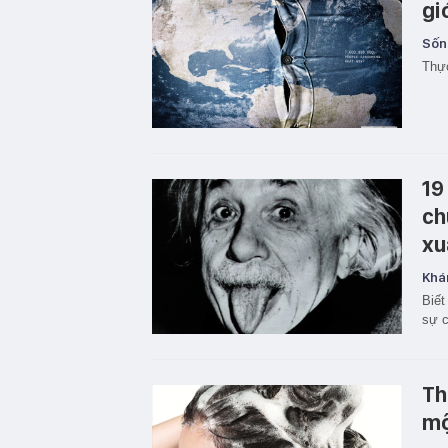
gi
Sốn
Thực
19
ch
xu
Khá
Biết
sự c
Th
mộ