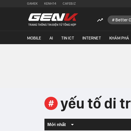
GAMEK
KENH14
CAFEBIZ
Better 
MOBILE
AI
TIN ICT
INTERNET
KHÁM PHÁ
yếu tố di 
#
Mới nhất