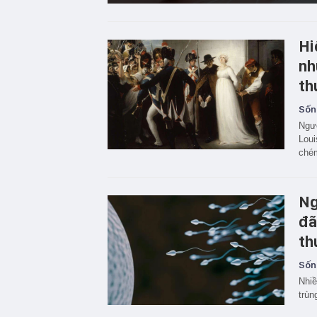
Hi
nh
th
Sốn
Ngườ
Loui
chém
Ng
đã
th
Sốn
Nhiề
trùn