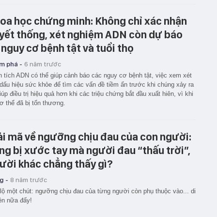
oa học chứng minh: Không chỉ xác nhận
yết thống, xét nghiệm ADN còn dự báo
 nguy cơ bệnh tật và tuổi thọ
m phá -
6 năm trước
 tích ADN có thể giúp cảnh báo các nguy cơ bệnh tật, việc xem xét
dấu hiệu sức khỏe để tìm các vấn đề tiềm ẩn trước khi chúng xảy ra
iúp điều trị hiệu quả hơn khi các triệu chứng bắt đầu xuất hiên, vì khi
ơ thể đã bị tổn thương.
ải mã về ngưỡng chịu đau của con người:
ng bị xước tay mà người đau “thấu trời”,
ười khác chẳng thấy gì?
g -
8 năm trước
 lộ một chút: ngưỡng chịu đau của từng người còn phụ thuộc vào... di
ền nữa đấy!