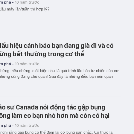
m phá -
10 năm trước
đầu mấy lần/tuần thì hợp lý?
dấu hiệu cảnh báo bạn đang già đi và có
ững bất thường trong cơ thể
m phá -
10 năm trước
hững triệu chứng xuất hiện như là quá trình lão hóa tự nhiên của cơ
nhưng cũng đừng chủ quan! Sau đây là những điều bạn nên quan
áo sư Canada nói động tác gập bụng
ông làm eo bạn nhỏ hơn mà còn có hại
m phá -
10 năm trước
nghĩ rằng gập bụng có thể đem lại cơ bụng săn chắc. Có thực là