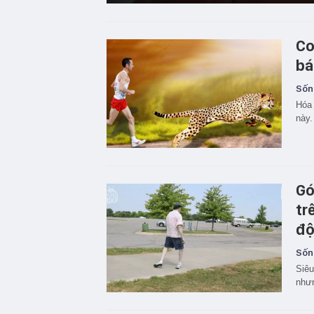
Co
bá
Sốn
Hóa 
này.
Gó
tr
độ
Sốn
Siêu
nhưn