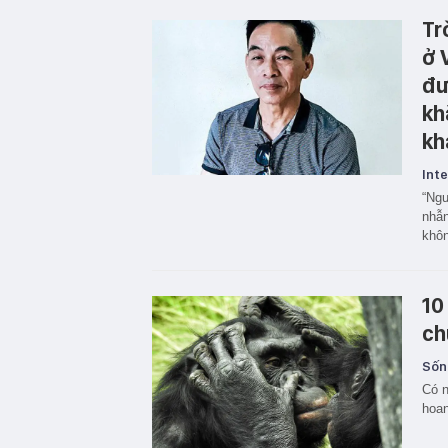
Tr
ở 
đư
kh
kh
Inte
“Ngư
nhẫn
khôn
10
ch
Sốn
Có n
hoan