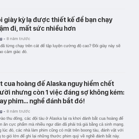
i giày kỳ lạ được thiết kế để bạn chạy
ậm đi, mất sức nhiều hơn
g -
8 năm trước
đã từng chạy trên cát để tập luyện cường độ cao? Đôi giày này sẽ
tạo cảm giác đó.
t cua hoàng đế Alaska nguy hiểm chết
ười nhưng còn 1 việc đáng sợ không kém:
ay phim... nghề đánh bắt đó!
g -
8 năm trước
ào thu đông, các đội tàu ở Alaska lại ra khơi đánh bắt cua hoàng đế
n ăn cực phẩm mà nhiều ngư dân đã phải trả giá bằng cả sinh mạng.
 lúc đó, các nhà làm phim cũng có mặt trên boong tàu, đánh vật với
 to gió lớn để ghi lại những thước phim quý về nghề đánh bắt này.