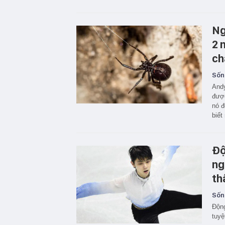
Ng
2 
ch
Sốn
Andy
đượ
nó đ
biết
Độ
ng
th
Sốn
Động
tuyệ