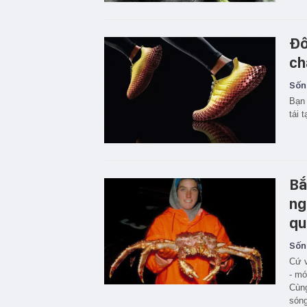
Đô
ch
Sốn
Bạn 
tái 
Bắ
ng
qu
Sốn
Cứ v
- mó
Cùng
sóng