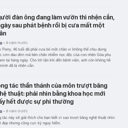
ười đàn ông đang làm vườn thì nhện cắn,
ngày sau phát bệnh rồi bị cưa mất một
ân
g -
8 năm trước
 Perry, 46 tuổi đã phải cưa bỏ một chân vì không thể chịu đựng
c cơn đau đớn mà bên chân nhiễm nọc độc của con nhện Góa phụ
em lại hàng ngày. Cho tới tận khi đến bệnh viện, anh còn không hề
 mình đã bị nhện cắn.
ng tác thần thánh của môn trượt băng
hệ thuật: phải nhìn bằng khoa học mới
ấy hết được sự phi thường
g -
8 năm trước
 tác này sẽ giải thích cho bạn biết vì sao trượt băng nghệ thuật nhìn
t đẹp nhưng cũng cực kỳ nguy hiểm.