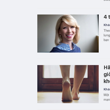
4 
Khá
Theo
lưng
bạn 
Hã
gi
kh
Khá
Một 
mạnh