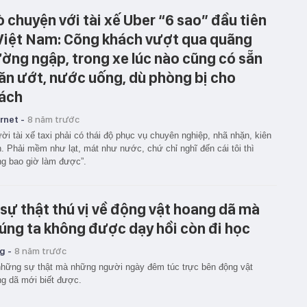
ò chuyện với tài xế Uber “6 sao” đầu tiên
Việt Nam: Cõng khách vượt qua quãng
ờng ngập, trong xe lúc nào cũng có sẵn
ăn ướt, nước uống, dù phòng bị cho
ách
rnet -
8 năm trước
ời tài xế taxi phải có thái độ phục vụ chuyên nghiệp, nhã nhặn, kiên
. Phải mềm như lạt, mát như nước, chứ chỉ nghĩ đến cái tôi thì
g bao giờ làm được”.
 sự thật thú vị về động vật hoang dã mà
úng ta không được dạy hồi còn đi học
g -
8 năm trước
hững sự thật mà những người ngày đêm túc trực bên động vật
g dã mới biết được.