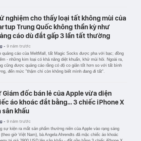
ử nghiệm cho thấy loại tất không mùi của
artup Trung Quốc không thần kỳ như
ảng cáo dù đắt gấp 3 lần tất thường
g -
9 năm trước
 quảng cáo của MeltMall, tất Magic Socks được pha với bạc; đồng
ẽm - những kim loại có khả năng diệt khuẩn, khử mùi hôi. Ngoài ra,
g cũng được quảng cáo rằng có độ co giãn tốt hơn so với tất bình
ng, đến mức "thậm chí còn không biết mình đang đi tất".
 Giám đốc bán lẻ của Apple vừa diện
iếc áo khoác đắt bằng... 3 chiếc iPhone X
n sân khấu
g -
9 năm trước
g sự kiện ra mắt sản phẩm thường niên của Apple vào rạng sáng
 (theo giờ Việt Nam), bà Angela Ahrendts đã mặc chiếc áo khoác
erry trị giá 2900 USD lên sân khấu - đắt gần bằng 3 chiếc iPhone X.