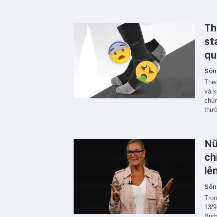
Th
st
qu
Sốn
Theo
và k
chún
thườ
Nữ
ch
lê
Sốn
Tron
13/9
Burb