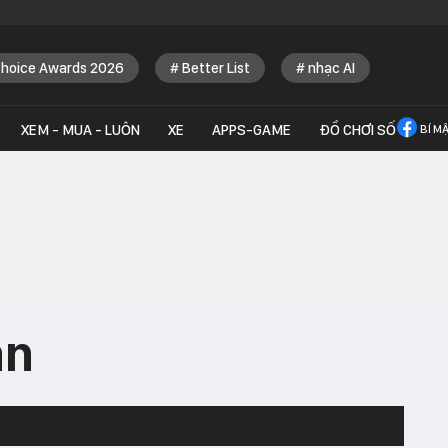
Choice Awards 2026
Better List
nhạc AI
XEM - MUA - LUÔN
XE
APPS-GAME
ĐỒ CHƠI SỐ
BÍ M
ân