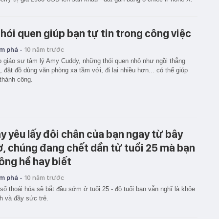
thói quen giúp bạn tự tin trong công việc
m phá -
10 năm trước
 giáo sư tâm lý Amy Cuddy, những thói quen nhỏ như ngồi thẳng
, đặt đồ dùng văn phòng xa tầm với, đi lại nhiều hơn... có thể giúp
thành công.
y yêu lấy đôi chân của bạn ngay từ bây
ờ, chúng đang chết dần tử tuổi 25 mà bạn
ông hề hay biết
m phá -
10 năm trước
số thoái hóa sẽ bắt đầu sớm ở tuổi 25 - độ tuổi bạn vẫn nghĩ là khỏe
 và đầy sức trẻ.