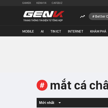
GAMEK
KENH14
CAFEBIZ
Better 
MOBILE
AI
TIN ICT
INTERNET
KHÁM PHÁ
mắt cá ch
#
Mới nhất