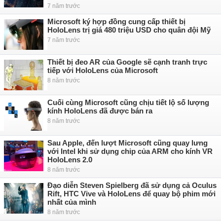
7 năm trước
Microsoft ký hợp đồng cung cấp thiết bị
HoloLens trị giá 480 triệu USD cho quân đội Mỹ
7 năm trước
Thiết bị đeo AR của Google sẽ cạnh tranh trực
tiếp với HoloLens của Microsoft
8 năm trước
Cuối cùng Microsoft cũng chịu tiết lộ số lượng
kính HoloLens đã được bán ra
8 năm trước
Sau Apple, đến lượt Microsoft cũng quay lưng
với Intel khi sử dụng chip của ARM cho kính VR
HoloLens 2.0
8 năm trước
Đạo diễn Steven Spielberg đã sử dụng cả Oculus
Rift, HTC Vive và HoloLens để quay bộ phim mới
nhất của mình
8 năm trước