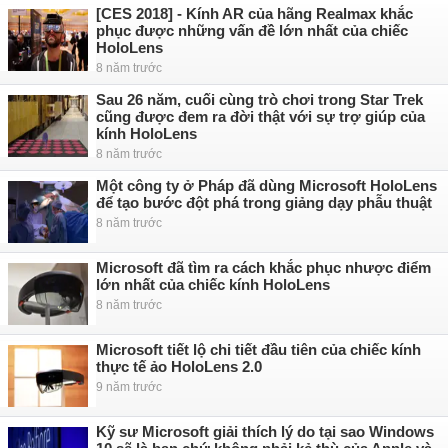
[CES 2018] - Kính AR của hãng Realmax khắc
phục được những vấn đề lớn nhất của chiếc
HoloLens
8 năm trước
Sau 26 năm, cuối cùng trò chơi trong Star Trek
cũng được đem ra đời thật với sự trợ giúp của
kính HoloLens
8 năm trước
Một công ty ở Pháp đã dùng Microsoft HoloLens
để tạo bước đột phá trong giảng dạy phẫu thuật
8 năm trước
Microsoft đã tìm ra cách khắc phục nhược điểm
lớn nhất của chiếc kính HoloLens
8 năm trước
Microsoft tiết lộ chi tiết đầu tiên của chiếc kính
thực tế ảo HoloLens 2.0
9 năm trước
Kỹ sư Microsoft giải thích lý do tại sao Windows