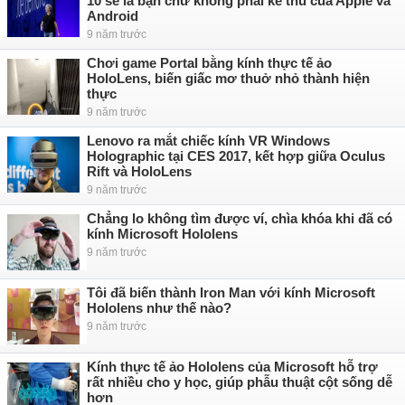
10 sẽ là bạn chứ không phải kẻ thù của Apple và
Android
9 năm trước
Chơi game Portal bằng kính thực tế ảo
HoloLens, biến giấc mơ thuở nhỏ thành hiện
thực
9 năm trước
Lenovo ra mắt chiếc kính VR Windows
Holographic tại CES 2017, kết hợp giữa Oculus
Rift và HoloLens
9 năm trước
Chẳng lo không tìm được ví, chìa khóa khi đã có
kính Microsoft Hololens
9 năm trước
Tôi đã biến thành Iron Man với kính Microsoft
Hololens như thế nào?
9 năm trước
Kính thực tế ảo Hololens của Microsoft hỗ trợ
rất nhiều cho y học, giúp phẫu thuật cột sống dễ
hơn