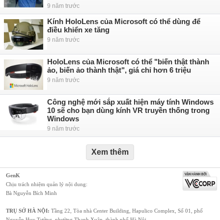
9 năm trước
Kính HoloLens của Microsoft có thể dùng để
điều khiển xe tăng
9 năm trước
HoloLens của Microsoft có thể "biến thật thành
ảo, biến ảo thành thật", giá chỉ hơn 6 triệu
9 năm trước
Công nghệ mới sắp xuất hiện máy tính Windows
10 sẽ cho bạn dùng kính VR truyền thống trong
Windows
9 năm trước
Xem thêm
GenK
Chịu trách nhiệm quản lý nội dung:
Bà Nguyễn Bích Minh
TRỤ SỞ HÀ NỘI:
Tầng 22, Tòa nhà Center Building, Hapulico Complex, Số 01, phố
Nguyễn Huy Tưởng, phường Thanh Xuân, thành phố Hà Nội